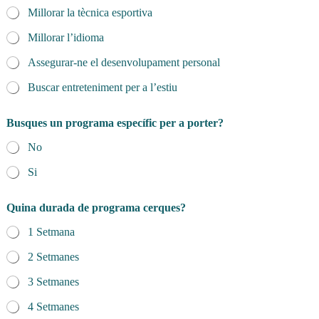
Millorar la tècnica esportiva
Millorar l’idioma
Assegurar-ne el desenvolupament personal
Buscar entreteniment per a l’estiu
*
Busques un programa específic per a porter?
o
M
No
a
r
Si
e
/
P
Quina durada de programa cerques?
a
1 Setmana
r
e
2 Setmanes
/
T
3 Setmanes
u
t
4 Setmanes
o