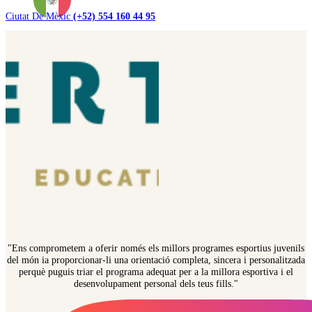
Ciutat De Mèxic
(+52) 554 160 44 95
"Ens comprometem a oferir només els millors programes esportius juvenils
del món ia proporcionar-li una orientació completa, sincera i personalitzada
perquè puguis triar el programa adequat per a la millora esportiva i el
desenvolupament personal dels teus fills."