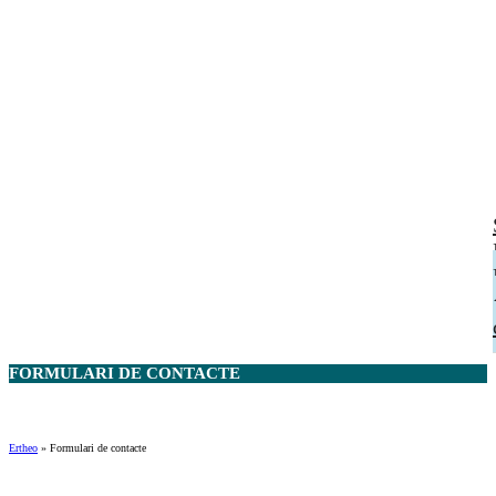
FORMULARI DE
CONTACTE
Ertheo
»
Formulari de contacte