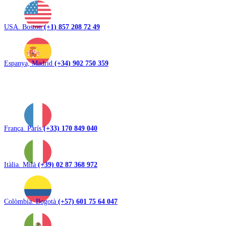
USA. Boston
(+1) 857 208 72 49
Espanya, Madrid
(+34) 902 750 359
França. París
(+33) 170 849 040
Itàlia. Milà
(+39) 02 87 368 972
Colòmbia. Bogotà
(+57) 601 75 64 047