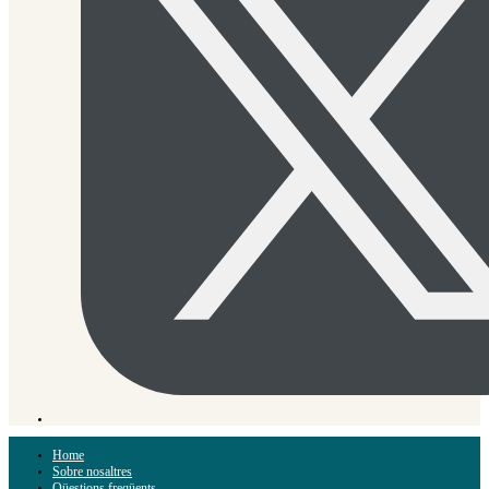
Home
Sobre nosaltres
Qüestions freqüents