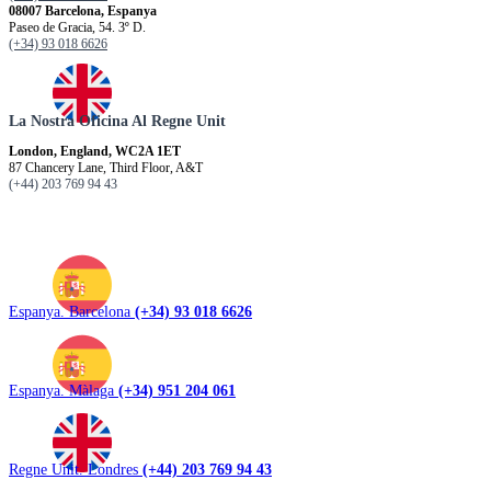
08007 Barcelona, Espanya
Paseo de Gracia, 54. 3º D.
(+34) 93 018 6626
La Nostra Oficina Al Regne Unit
London, England, WC2A 1ET
87 Chancery Lane, Third Floor, A&T
(+44) 203 769 94 43
Espanya. Barcelona
(+34) 93 018 6626
Espanya. Màlaga
(+34) 951 204 061
Regne Unit. Londres
(+44) 203 769 94 43