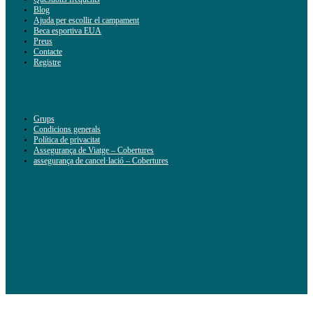
Blog
Ajuda per escollir el campament
Beca esportiva EUA
Preus
Contacte
Registre
Grups
Condicions generals
Política de privacitat
Assegurança de Viatge – Cobertures
assegurança de cancel·lació – Cobertures