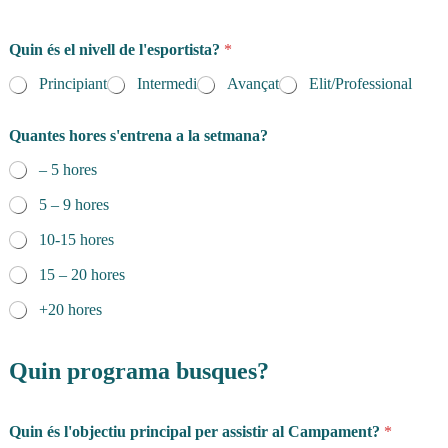
Quin és el nivell de l'esportista?
*
Principiant
Intermedi
Avançat
Elit/Professional
Quantes hores s'entrena a la setmana?
– 5 hores
5 – 9 hores
10-15 hores
15 – 20 hores
+20 hores
Quin programa busques?
Quin és l'objectiu principal per assistir al Campament?
*