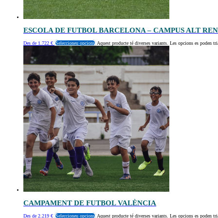
ESCOLA DE FUTBOL BARCELONA – CAMPUS ALT RE
Des de
1.722
€
Seleccioneu opcions
Aquest producte té diverses variants. Les opcions es poden tri
CAMPAMENT DE FUTBOL VALÈNCIA
Des de
2.219
€
Seleccioneu opcions
Aquest producte té diverses variants. Les opcions es poden tri