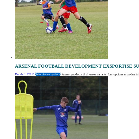
ARSENAL FOOTBALL DEVELOPMENT EXSPORTISE 
Des de
1.829
£
Seleccioneu opcions
Aquest producte té diverses variants. Les opcions es poden tri