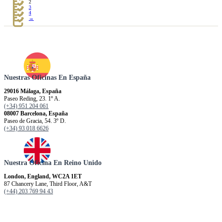
2
3
4
→
Nuestras Oficinas En España
29016 Málaga, España
Paseo Reding, 23. 1º A.
(+34) 951 204 061
08007 Barcelona, España
Paseo de Gracia, 54. 3º D.
(+34) 93 018 6626
Nuestra Oficina En Reino Unido
London, England, WC2A 1ET
87 Chancery Lane, Third Floor, A&T
(+44) 203 769 94 43