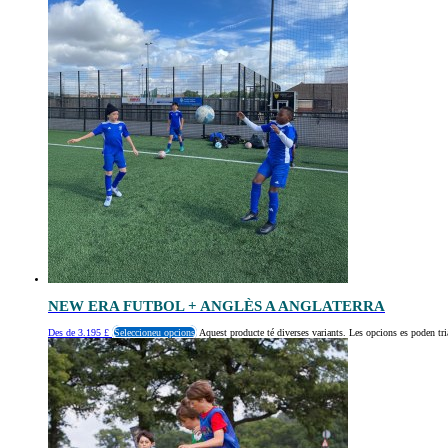
NEW ERA FUTBOL + ANGLÈS A ANGLATERRA
Des de
3.195
£
Seleccioneu opcions
Aquest producte té diverses variants. Les opcions es poden tri