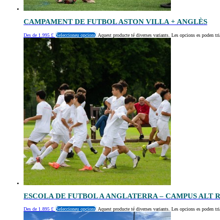
CAMPAMENT DE FUTBOL ASTON VILLA + ANGLÈS
Des de
1.995
£
Seleccioneu opcions
Aquest producte té diverses variants. Les opcions es poden tri
ESCOLA DE FUTBOL A ANGLATERRA – CAMPUS ALT
Des de
1.895
£
Seleccioneu opcions
Aquest producte té diverses variants. Les opcions es poden tri