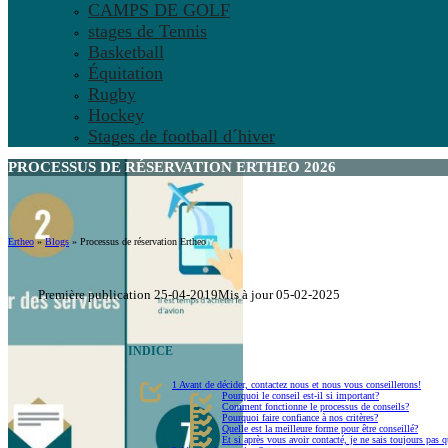
CAMPS DE GOLF
stages de Tennis
Basketball
Équitation
Rugby
Hockey
Stages de football d´hiver
PROCESSUS DE RÉSERVATION ERTHEO 2026
Ertheo
»
Blogs
»
Processus de réservation Ertheo
Première publication 25-04-2019
Mis à jour 05-02-2025
INDICE
1 Avant de décider, contactez nous et nous vous conseillerons!
Pourquoi le conseil est-il si important?
Comment fonctionne le processus de conseils?
Pourquoi faire confiance à nos critères?
Quelle est la meilleure forme pour être conseillé?
Et si après vous avoir contacté, je ne sais toujours pas q