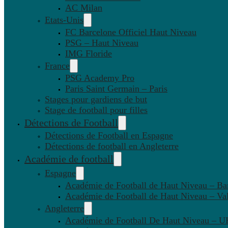
AC Milan
Etats-Unis
FC Barcelone Officiel Haut Niveau
PSG – Haut Niveau
IMG Floride
France
PSG Academy Pro
Paris Saint Germain – Paris
Stages pour gardiens de but
Stage de football pour filles
Détections de Football
Détections de Football en Espagne
Détections de football en Angleterre
Académie de football
Espagne
Académie de Football de Haut Niveau – Ba
Académie de Football de Haut Niveau – Va
Angleterre
Académie de Football De Haut Niveau – U