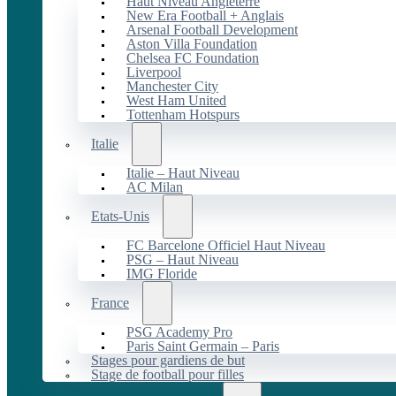
Haut Niveau Angleterre
New Era Football + Anglais
Arsenal Football Development
Aston Villa Foundation
Chelsea FC Foundation
Liverpool
Manchester City
West Ham United
Tottenham Hotspurs
Italie
Italie – Haut Niveau
AC Milan
Etats-Unis
FC Barcelone Officiel Haut Niveau
PSG – Haut Niveau
IMG Floride
France
PSG Academy Pro
Paris Saint Germain – Paris
Stages pour gardiens de but
Stage de football pour filles