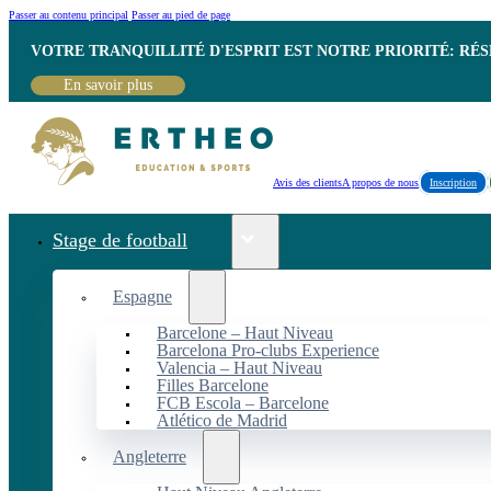
Passer au contenu principal
Passer au pied de page
VOTRE TRANQUILLITÉ D'ESPRIT EST NOTRE PRIORITÉ: RÉ
En savoir plus
Avis des clients
A propos de nous
Inscription
Stage de football
Espagne
Barcelone – Haut Niveau
Barcelona Pro-clubs Experience
Valencia – Haut Niveau
Filles Barcelone
FCB Escola – Barcelone
Atlético de Madrid
Angleterre