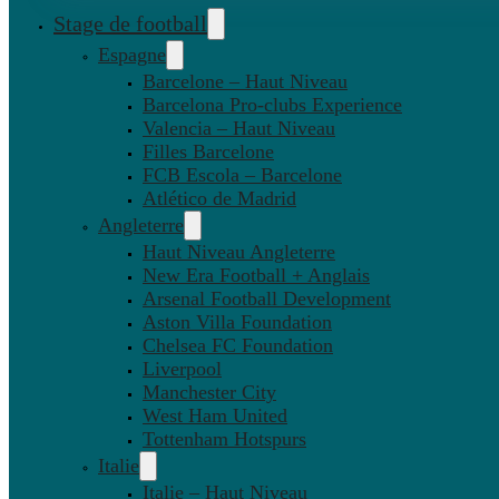
Stage de football
Espagne
Barcelone – Haut Niveau
Barcelona Pro-clubs Experience
Valencia – Haut Niveau
Filles Barcelone
FCB Escola – Barcelone
Atlético de Madrid
Angleterre
Haut Niveau Angleterre
New Era Football + Anglais
Arsenal Football Development
Aston Villa Foundation
Chelsea FC Foundation
Liverpool
Manchester City
West Ham United
Tottenham Hotspurs
Italie
Italie – Haut Niveau