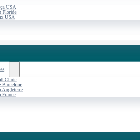
arça USA
 Floride
aux USA
tes
l Clinic
de Barcelone
n Angleterre
n France