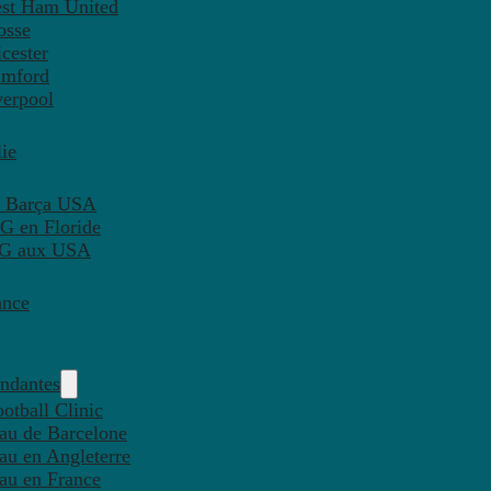
est Ham United
osse
cester
amford
verpool
ie
C Barça USA
G en Floride
PSG aux USA
ance
endantes
otball Clinic
eau de Barcelone
eau en Angleterre
eau en France