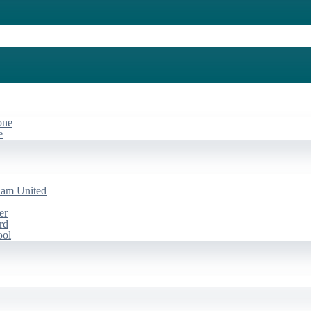
one
e
Ham United
er
rd
ool