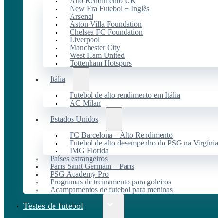
Alto Rendimento UK
New Era Futebol + Inglês
Arsenal
Aston Villa Foundation
Chelsea FC Foundation
Liverpool
Manchester City
West Ham United
Tottenham Hotspurs
Itália
Futebol de alto rendimento em Itália
AC Milan
Estados Unidos
FC Barcelona – Alto Rendimento
Futebol de alto desempenho do PSG na Virgínia
IMG Florida
Países estrangeiros
Paris Saint Germain – Paris
PSG Academy Pro
Programas de treinamento para goleiros
Acampamentos de futebol para meninas
Testes de futebol