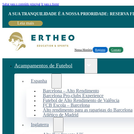
Saltar para o conteúdo principal
Ir para o footer
A SUA TRANQUILIDADE É A NOSSA PRIORIDADE: RESERVA 
Leia mais
Nossa História
Registro
Contato
Acampamentos de Futebol
Espanha
Barcelona – Alto Rendimento
Barcelona Pro-clubs Experience
Futebol de Alto Rendimento de Valência
FCB Escola – Barcelona
Alto rendimento para as raparigas do Barcelona
Atlético de Madrid
Inglaterra