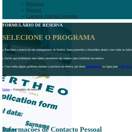
Hipismo
Hóquei
Campos futebol inverno
FORMULÁRIO DE RESERVA
SELECIONE O PROGRAMA
»
Para fazer a reserva do seu acampamento de futebol, basta preencher o formulário abaixo com todas as infor
»
Assim que recebermos seus dados entraremos em contato para confirmar sua reserva.
»
Caso tenha algum problema durante o processo de reserva, por favor
contacte-nos
ou ligue para
(+34) 951 
Ertheo
»
Formulário de reserva
Informações de Contacto Pessoal