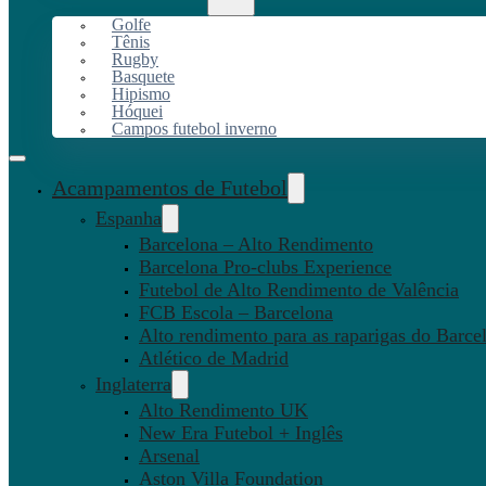
Golfe
Tênis
Rugby
Basquete
Hipismo
Hóquei
Campos futebol inverno
Acampamentos de Futebol
Espanha
Barcelona – Alto Rendimento
Barcelona Pro-clubs Experience
Futebol de Alto Rendimento de Valência
FCB Escola – Barcelona
Alto rendimento para as raparigas do Barce
Atlético de Madrid
Inglaterra
Alto Rendimento UK
New Era Futebol + Inglês
Arsenal
Aston Villa Foundation