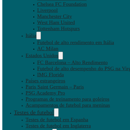
Chelsea FC Foundation
Liverpool
Manchester City
West Ham United
Tottenham Hotspurs
Itália
Futebol de alto rendimento em Itália
AC Milan
Estados Unidos
FC Barcelona – Alto Rendimento
Futebol de alto desempenho do PSG na Virg
IMG Florida
Países estrangeiros
Paris Saint Germain – Paris
PSG Academy Pro
Programas de treinamento para goleiros
Acampamentos de futebol para meninas
Testes de futebol
Testes de futebol em Espanha
Testes de futebol em Inglaterra