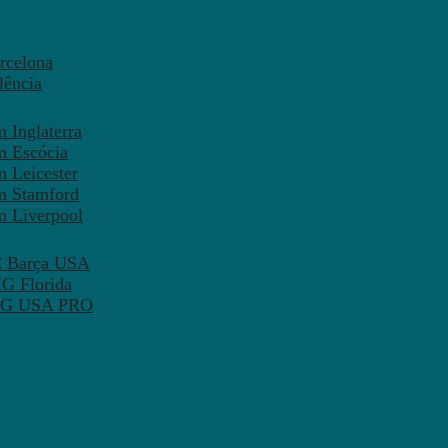
rcelona
lência
 Inglaterra
m Escócia
 Leicester
m Stamford
m Liverpool
FC Barça USA
MG Florida
 PSG USA PRO