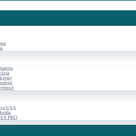
ona
ia
laterra
cócia
cester
amford
verpool
arça USA
lorida
 USA PRO