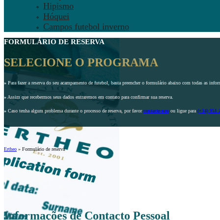
Hipismo
Hóquei
Campos futebol inverno
FORMULÁRIO DE RESERVA
SELECIONE O PROGRAMA
»
Para fazer a reserva do seu acampamento de futebol, basta preencher o formulário abaixo com todas as infor
»
Assim que recebermos seus dados entraremos em contato para confirmar sua reserva.
»
Caso tenha algum problema durante o processo de reserva, por favor
contacte-nos
ou ligue para
(+34) 951 
Ertheo
»
Formulário de reserva
Informações de Contacto Pessoal