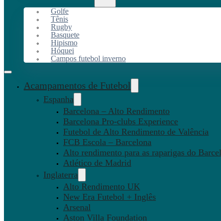
Golfe
Tênis
Rugby
Basquete
Hipismo
Hóquei
Campos futebol inverno
Acampamentos de Futebol
Espanha
Barcelona – Alto Rendimento
Barcelona Pro-clubs Experience
Futebol de Alto Rendimento de Valência
FCB Escola – Barcelona
Alto rendimento para as raparigas do Barce
Atlético de Madrid
Inglaterra
Alto Rendimento UK
New Era Futebol + Inglês
Arsenal
Aston Villa Foundation