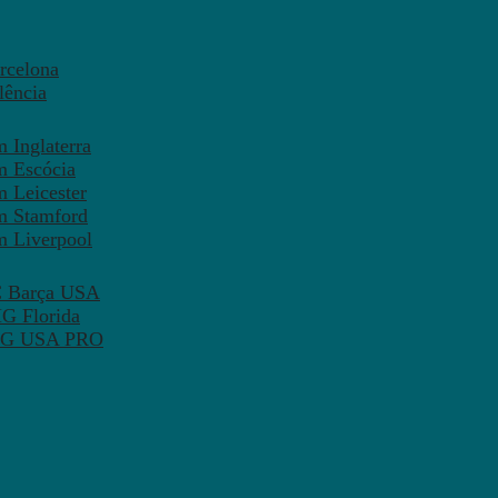
rcelona
lência
 Inglaterra
m Escócia
 Leicester
m Stamford
m Liverpool
FC Barça USA
MG Florida
 PSG USA PRO