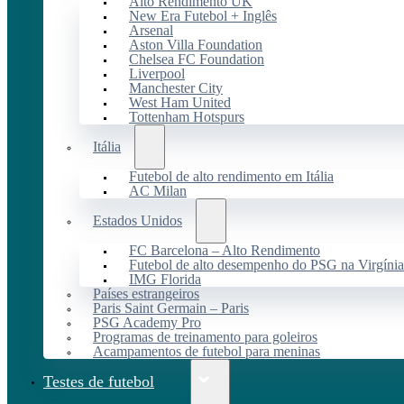
Alto Rendimento UK
New Era Futebol + Inglês
Arsenal
Aston Villa Foundation
Chelsea FC Foundation
Liverpool
Manchester City
West Ham United
Tottenham Hotspurs
Itália
Futebol de alto rendimento em Itália
AC Milan
Estados Unidos
FC Barcelona – Alto Rendimento
Futebol de alto desempenho do PSG na Virgínia
IMG Florida
Países estrangeiros
Paris Saint Germain – Paris
PSG Academy Pro
Programas de treinamento para goleiros
Acampamentos de futebol para meninas
Testes de futebol