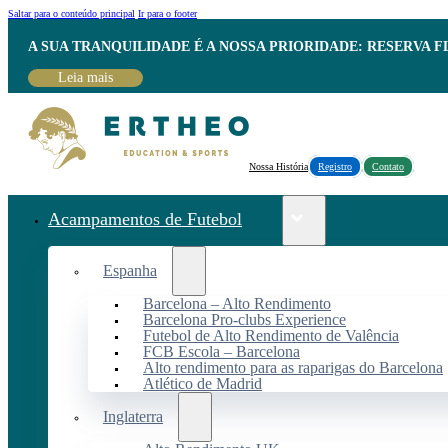
Saltar para o conteúdo principal
Ir para o footer
A SUA TRANQUILIDADE É A NOSSA PRIORIDADE: RESERVA 
Leia mais
Nossa História
Registro
Contato
Acampamentos de Futebol
Espanha
Barcelona – Alto Rendimento
Barcelona Pro-clubs Experience
Futebol de Alto Rendimento de Valência
FCB Escola – Barcelona
Alto rendimento para as raparigas do Barcelona
Atlético de Madrid
Inglaterra