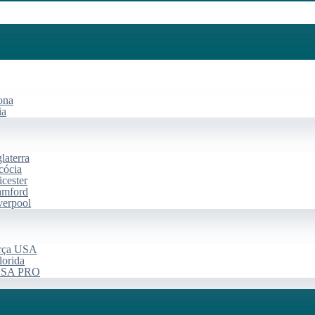
ona
ia
laterra
cócia
cester
amford
verpool
arça USA
lorida
 USA PRO