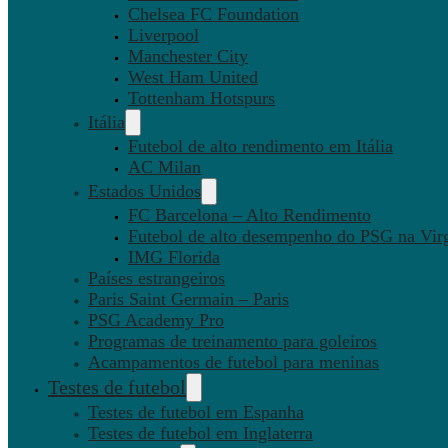
Chelsea FC Foundation
Liverpool
Manchester City
West Ham United
Tottenham Hotspurs
Itália
Futebol de alto rendimento em Itália
AC Milan
Estados Unidos
FC Barcelona – Alto Rendimento
Futebol de alto desempenho do PSG na Virg
IMG Florida
Países estrangeiros
Paris Saint Germain – Paris
PSG Academy Pro
Programas de treinamento para goleiros
Acampamentos de futebol para meninas
Testes de futebol
Testes de futebol em Espanha
Testes de futebol em Inglaterra