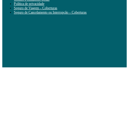
Política de privacidade
Seguro de Viagem – Coberturas
Seguro de Cancelamento ou Interrupção – Coberturas