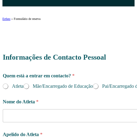
Ertheo
»
Formulário de reserva
Informações de Contacto Pessoal
o
Quem está a entrar em contacto?
*
i
n
Atleta
Mãe/Encarregado de Educação
Pai/Encarregado 
v
e
s
Nome do Atleta
*
t
i
r
t
e
Apelido do Atleta
*
l