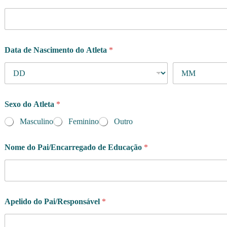
e
f
o
n
e
Data de Nascimento do Atleta
*
Sexo do Atleta
*
Masculino
Feminino
Outro
Nome do Pai/Encarregado de Educação
*
Apelido do Pai/Responsável
*