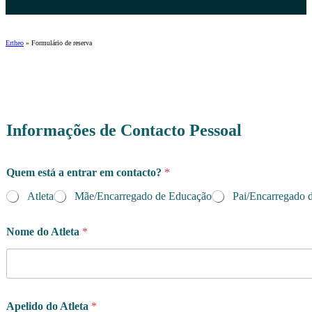
Ertheo
»
Formulário de reserva
Informações de Contacto Pessoal
p
Quem está a entrar em contacto?
*
r
o
Atleta
Mãe/Encarregado de Educação
Pai/Encarregado 
g
r
a
Nome do Atleta
*
m
a
p
r
o
Apelido do Atleta
*
g