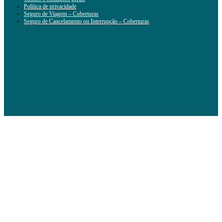
Política de privacidade
Seguro de Viagem – Coberturas
Seguro de Cancelamento ou Interrupção – Coberturas