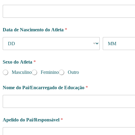
r
a
m
a
?
Data de Nascimento do Atleta
*
P
a
i
/
E
n
Sexo do Atleta
*
c
Masculino
Feminino
Outro
a
r
r
Nome do Pai/Encarregado de Educação
*
e
g
a
d
o
Apelido do Pai/Responsável
*