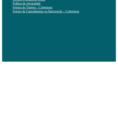
Política de privacidade
Seguro de Viagem – Coberturas
Seguro de Cancelamento ou Interrupção – Coberturas