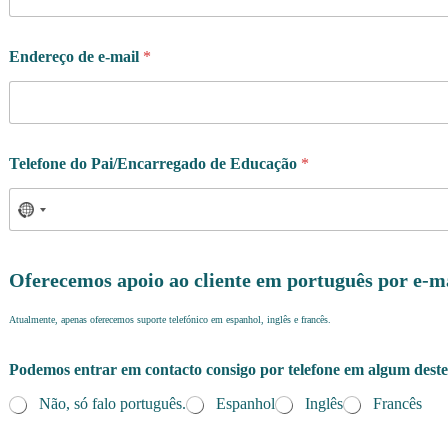
Endereço de e-mail
*
Telefone do Pai/Encarregado de Educação
*
Oferecemos apoio ao cliente em português por e-m
Atualmente, apenas oferecemos suporte telefónico em espanhol, inglês e francês.
n
Podemos entrar em contacto consigo por telefone em algum deste
o
p
Não, só falo português.
Espanhol
Inglês
Francês
o
r