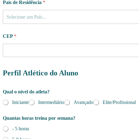
N
País de Residência
*
o
m
Selecione um País...
e
CEP
*
Perfil Atlético do Aluno
Qual o nível do atleta?
Iniciante
Intermediário
Avançado
Elite/Profissional
Quantas horas treina por semana?
- 5 horas