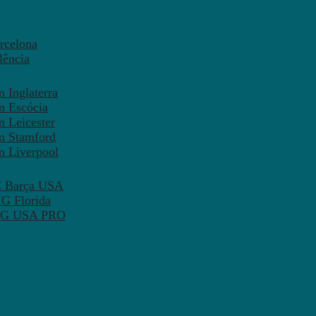
rcelona
lência
 Inglaterra
m Escócia
 Leicester
m Stamford
m Liverpool
FC Barça USA
MG Florida
 PSG USA PRO