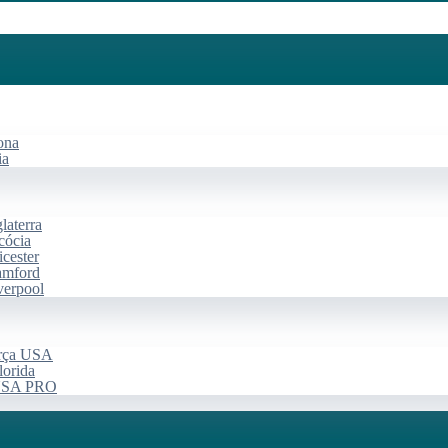
ona
ia
laterra
cócia
cester
amford
verpool
arça USA
lorida
 USA PRO