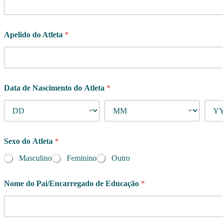
*
o
b
Apelido do Atleta
*
j
e
t
i
v
o
Data de Nascimento do Atleta
*
Sexo do Atleta
*
Masculino
Feminino
Outro
Nome do Pai/Encarregado de Educação
*