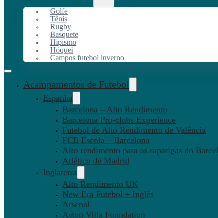
Golfe
Tênis
Rugby
Basquete
Hipismo
Hóquei
Campos futebol inverno
Acampamentos de Futebol
Espanha
Barcelona – Alto Rendimento
Barcelona Pro-clubs Experience
Futebol de Alto Rendimento de Valência
FCB Escola – Barcelona
Alto rendimento para as raparigas do Barce
Atlético de Madrid
Inglaterra
Alto Rendimento UK
New Era Futebol + Inglês
Arsenal
Aston Villa Foundation