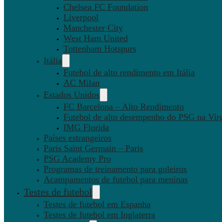
Chelsea FC Foundation
Liverpool
Manchester City
West Ham United
Tottenham Hotspurs
Itália
Futebol de alto rendimento em Itália
AC Milan
Estados Unidos
FC Barcelona – Alto Rendimento
Futebol de alto desempenho do PSG na Virg
IMG Florida
Países estrangeiros
Paris Saint Germain – Paris
PSG Academy Pro
Programas de treinamento para goleiros
Acampamentos de futebol para meninas
Testes de futebol
Testes de futebol em Espanha
Testes de futebol em Inglaterra