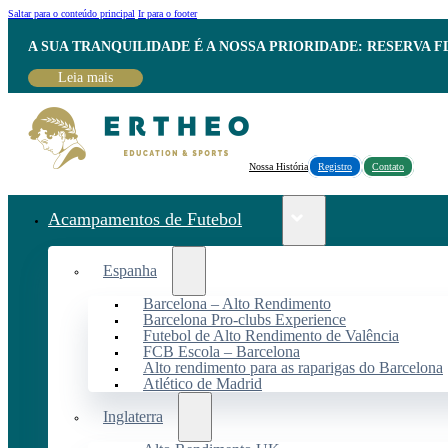
Saltar para o conteúdo principal
Ir para o footer
A SUA TRANQUILIDADE É A NOSSA PRIORIDADE: RESERVA 
Leia mais
Nossa História
Registro
Contato
Acampamentos de Futebol
Espanha
Barcelona – Alto Rendimento
Barcelona Pro-clubs Experience
Futebol de Alto Rendimento de Valência
FCB Escola – Barcelona
Alto rendimento para as raparigas do Barcelona
Atlético de Madrid
Inglaterra