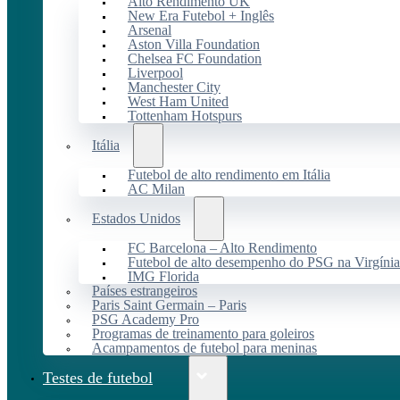
Alto Rendimento UK
New Era Futebol + Inglês
Arsenal
Aston Villa Foundation
Chelsea FC Foundation
Liverpool
Manchester City
West Ham United
Tottenham Hotspurs
Itália
Futebol de alto rendimento em Itália
AC Milan
Estados Unidos
FC Barcelona – Alto Rendimento
Futebol de alto desempenho do PSG na Virgínia
IMG Florida
Países estrangeiros
Paris Saint Germain – Paris
PSG Academy Pro
Programas de treinamento para goleiros
Acampamentos de futebol para meninas
Testes de futebol