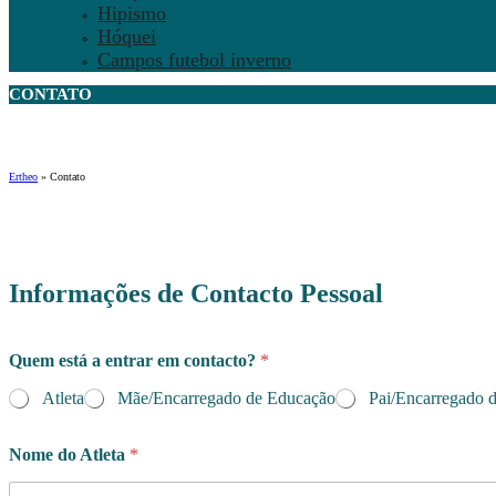
Hipismo
Hóquei
Campos futebol inverno
CONTATO
Ertheo
»
Contato
Informações de Contacto Pessoal
T
Quem está a entrar em contacto?
*
e
l
Atleta
Mãe/Encarregado de Educação
Pai/Encarregado 
e
f
o
Nome do Atleta
*
n
e