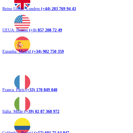
Reino Unido. Londres
(+44) 203 769 94 43
UEUA. Boston
(+1) 857 208 72 49
Espanha. Madrid
(+34) 902 750 359
França. Paris
(+33) 170 849 040
Itália. Milão
(+39) 02 87 368 972
Colômbia. Bogotá
(+57) 601 75 64 047