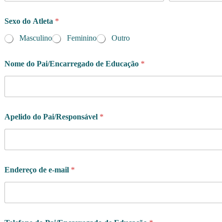
a
*
Sexo do Atleta
*
Q
u
Masculino
Feminino
Outro
a
l
Nome do Pai/Encarregado de Educação
*
Apelido do Pai/Responsável
*
Endereço de e-mail
*