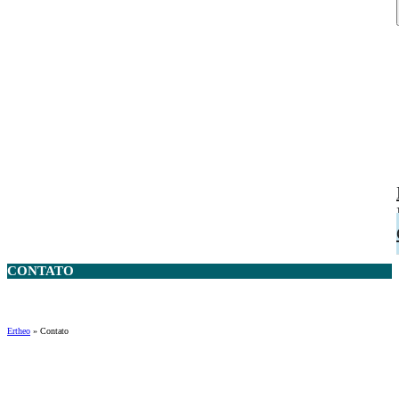
CONTATO
Ertheo
»
Contato