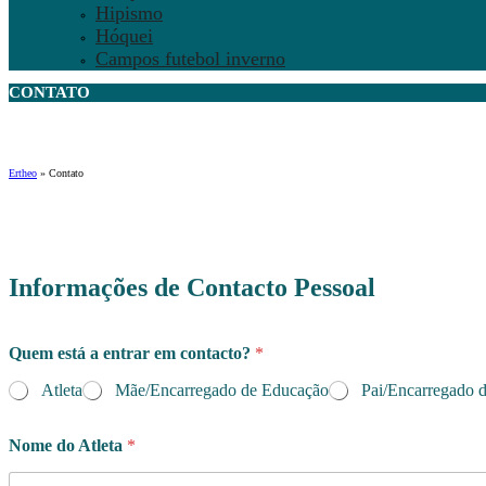
Hipismo
Hóquei
Campos futebol inverno
CONTATO
Ertheo
»
Contato
Informações de Contacto Pessoal
Quem está a entrar em contacto?
*
Atleta
Mãe/Encarregado de Educação
Pai/Encarregado 
A
Nome do Atleta
*
t
l