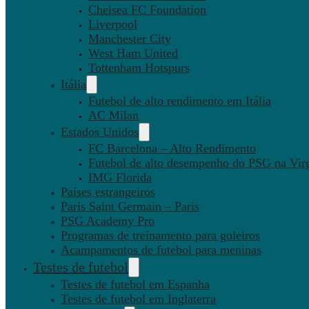
Chelsea FC Foundation
Liverpool
Manchester City
West Ham United
Tottenham Hotspurs
Itália
Futebol de alto rendimento em Itália
AC Milan
Estados Unidos
FC Barcelona – Alto Rendimento
Futebol de alto desempenho do PSG na Virg
IMG Florida
Países estrangeiros
Paris Saint Germain – Paris
PSG Academy Pro
Programas de treinamento para goleiros
Acampamentos de futebol para meninas
Testes de futebol
Testes de futebol em Espanha
Testes de futebol em Inglaterra