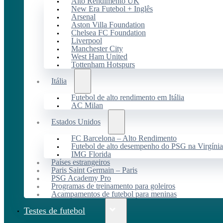
Alto Rendimento UK
New Era Futebol + Inglês
Arsenal
Aston Villa Foundation
Chelsea FC Foundation
Liverpool
Manchester City
West Ham United
Tottenham Hotspurs
Itália
Futebol de alto rendimento em Itália
AC Milan
Estados Unidos
FC Barcelona – Alto Rendimento
Futebol de alto desempenho do PSG na Virgínia
IMG Florida
Países estrangeiros
Paris Saint Germain – Paris
PSG Academy Pro
Programas de treinamento para goleiros
Acampamentos de futebol para meninas
Testes de futebol