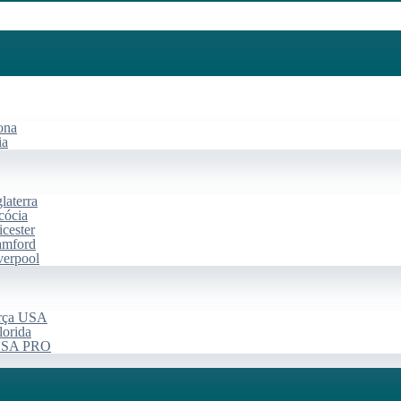
ona
ia
laterra
cócia
cester
amford
verpool
arça USA
lorida
 USA PRO