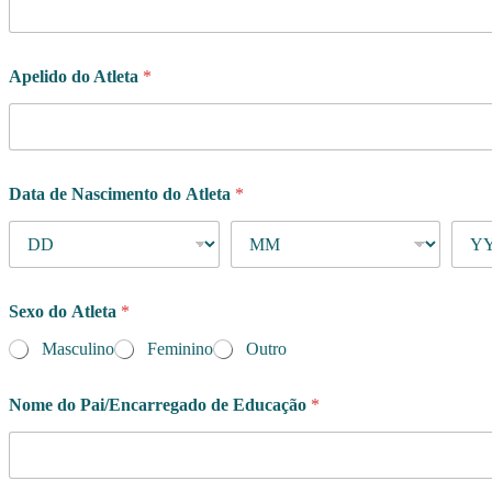
e
t
a
o
Apelido do Atleta
*
b
j
e
t
i
v
Data de Nascimento do Atleta
*
o
Sexo do Atleta
*
Masculino
Feminino
Outro
Nome do Pai/Encarregado de Educação
*