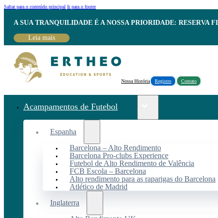
Saltar para o conteúdo principal
Ir para o footer
A SUA TRANQUILIDADE É A NOSSA PRIORIDADE: RESERVA 
Leia mais
Nossa História
Registro
Contato
Acampamentos de Futebol
Espanha
Barcelona – Alto Rendimento
Barcelona Pro-clubs Experience
Futebol de Alto Rendimento de Valência
FCB Escola – Barcelona
Alto rendimento para as raparigas do Barcelona
Atlético de Madrid
Inglaterra