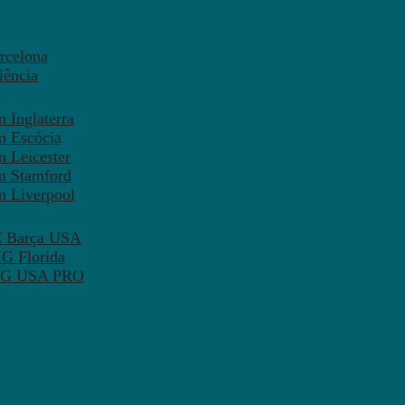
rcelona
lência
 Inglaterra
m Escócia
 Leicester
m Stamford
m Liverpool
FC Barça USA
MG Florida
 PSG USA PRO