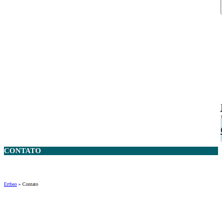
CONTATO
Ertheo
»
Contato