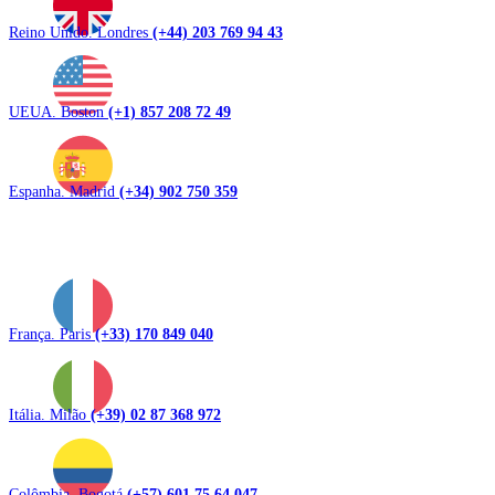
Reino Unido. Londres
(+44) 203 769 94 43
UEUA. Boston
(+1) 857 208 72 49
Espanha. Madrid
(+34) 902 750 359
França. Paris
(+33) 170 849 040
Itália. Milão
(+39) 02 87 368 972
Colômbia. Bogotá
(+57) 601 75 64 047