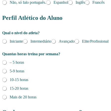
Não, só falo português.
Espanhol
Inglês
Francês
e
-
Perfil Atlético do Aluno
m
a
i
Qual o nível do atleta?
l
N
Iniciante
Intermediário
Avançado
Elite/Profissional
o
m
e
Quantas horas treina por semana?
s
– 5 horas
e
m
5-9 horas
a
n
10-15 horas
a
?
15-20 horas
Mais de 20 horas