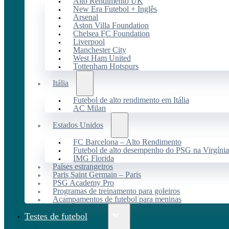
Alto Rendimento UK
New Era Futebol + Inglês
Arsenal
Aston Villa Foundation
Chelsea FC Foundation
Liverpool
Manchester City
West Ham United
Tottenham Hotspurs
Itália
Futebol de alto rendimento em Itália
AC Milan
Estados Unidos
FC Barcelona – Alto Rendimento
Futebol de alto desempenho do PSG na Virgínia
IMG Florida
Países estrangeiros
Paris Saint Germain – Paris
PSG Academy Pro
Programas de treinamento para goleiros
Acampamentos de futebol para meninas
Testes de futebol