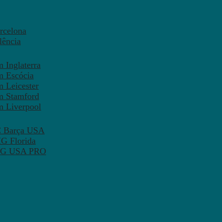
rcelona
lência
 Inglaterra
m Escócia
 Leicester
m Stamford
m Liverpool
FC Barça USA
MG Florida
 PSG USA PRO