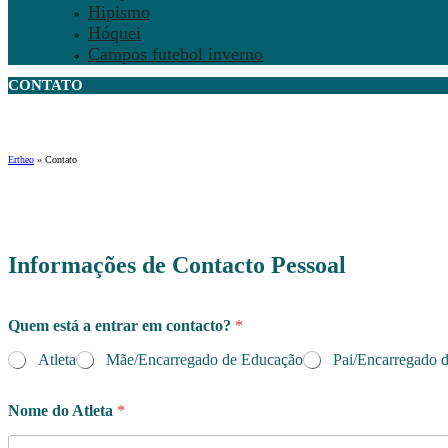
Hipismo
Hóquei
Campos futebol inverno
CONTATO
Ertheo
»
Contato
Informações de Contacto Pessoal
Quem está a entrar em contacto?
*
Atleta
Mãe/Encarregado de Educação
Pai/Encarregado 
o
Nome do Atleta
*
d
u