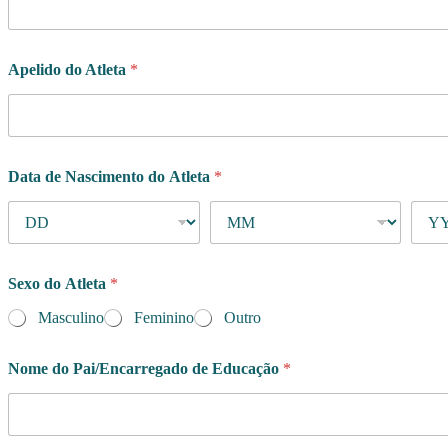
r
a
ç
ã
Apelido do Atleta
*
o
p
o
r
Data de Nascimento do Atleta
*
Sexo do Atleta
*
Masculino
Feminino
Outro
Nome do Pai/Encarregado de Educação
*