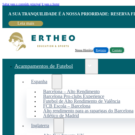
Saltar para o conteúdo principal
Ir para o footer
A SUA TRANQUILIDADE É A NOSSA PRIORIDADE: RESERVA 
Leia mais
Nossa História
Registro
Contato
Acampamentos de Futebol
Espanha
Barcelona – Alto Rendimento
Barcelona Pro-clubs Experience
Futebol de Alto Rendimento de Valência
FCB Escola – Barcelona
Alto rendimento para as raparigas do Barcelona
Atlético de Madrid
Inglaterra