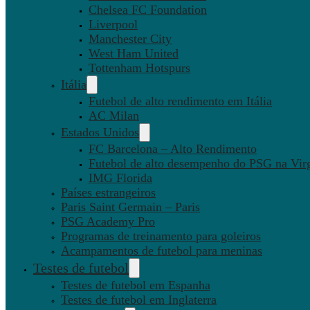
Chelsea FC Foundation
Liverpool
Manchester City
West Ham United
Tottenham Hotspurs
Itália
Futebol de alto rendimento em Itália
AC Milan
Estados Unidos
FC Barcelona – Alto Rendimento
Futebol de alto desempenho do PSG na Virg
IMG Florida
Países estrangeiros
Paris Saint Germain – Paris
PSG Academy Pro
Programas de treinamento para goleiros
Acampamentos de futebol para meninas
Testes de futebol
Testes de futebol em Espanha
Testes de futebol em Inglaterra