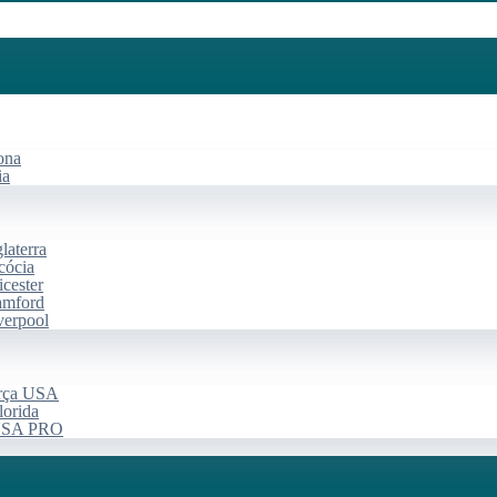
ona
ia
laterra
cócia
cester
amford
verpool
arça USA
lorida
 USA PRO