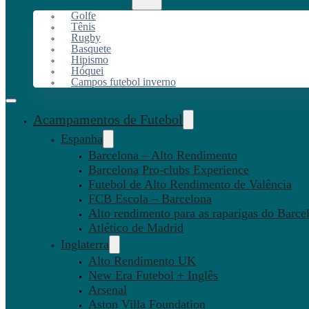
Golfe
Tênis
Rugby
Basquete
Hipismo
Hóquei
Campos futebol inverno
Acampamentos de Futebol
Espanha
Barcelona – Alto Rendimento
Barcelona Pro-clubs Experience
Futebol de Alto Rendimento de Valência
FCB Escola – Barcelona
Alto rendimento para as raparigas do Barce
Atlético de Madrid
Inglaterra
Alto Rendimento UK
New Era Futebol + Inglês
Arsenal
Aston Villa Foundation