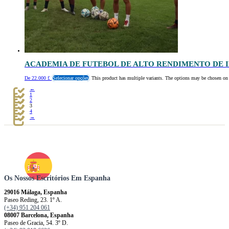
ACADEMIA DE FUTEBOL DE ALTO RENDIMENTO DE 
De
22.000
£
Selecionar opções
This product has multiple variants. The options may be chosen on
←
1
2
3
4
→
Os Nossos Escritórios Em Espanha
29016 Málaga, Espanha
Paseo Reding, 23. 1º A.
(+34) 951 204 061
08007 Barcelona, ​​​​​Espanha
Paseo de Gracia, 54. 3º D.