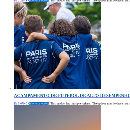
De
2.255
$
Selecionar opções
This product has multiple variants. The options may be chosen on t
ACAMPAMENTO DE FUTEBOL DE ALTO DESEMPENHO 
De
3.079
€
Selecionar opções
This product has multiple variants. The options may be chosen on t