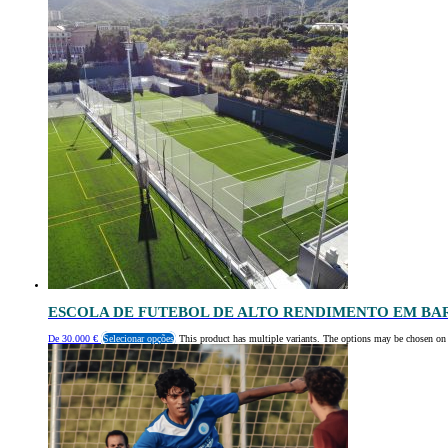
ESCOLA DE FUTEBOL DE ALTO RENDIMENTO EM B
De
30.000
€
Selecionar opções
This product has multiple variants. The options may be chosen on