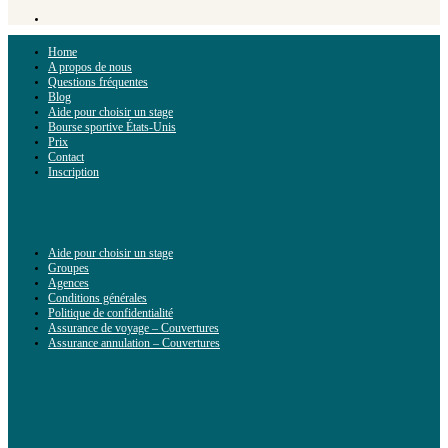
Home
A propos de nous
Questions fréquentes
Blog
Aide pour choisir un stage
Bourse sportive États-Unis
Prix
Contact
Inscription
Aide pour choisir un stage
Groupes
Agences
Conditions générales
Politique de confidentialité
Assurance de voyage – Couvertures
Assurance annulation – Couvertures