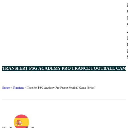
TRANSFERT PSG ACADEMY PRO FRANCE FOOTBALL CAMP 
Ertheo
»
Transferts
»
Transfert PSG Academy Pro France Football Camp (Evian)