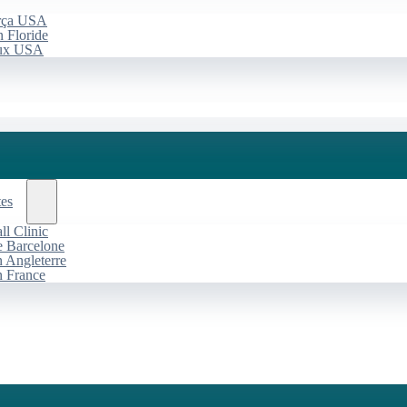
arça USA
 Floride
aux USA
tes
l Clinic
de Barcelone
n Angleterre
n France