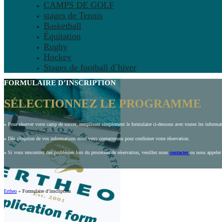
CAMPS DE GOLF
stages de Tennis
Basketball
Équitation
Rugby
Hockey
Stages de football d´hiver
FORMULAIRE D’INSCRIPTION
SÉLECTIONNEZ LE PROGRAMME
»
Pour réserver votre camp de soccer, remplissez simplement le formulaire ci-dessous avec toutes les inform
»
Dès réception de vos informations nous vous contacterons pour confirmer votre réservation.
»
Si vous rencontrez des problèmes lors du processus de réservation, veuillez nous
contacter
ou nous appeler
Ertheo
»
Formulaire d’inscription