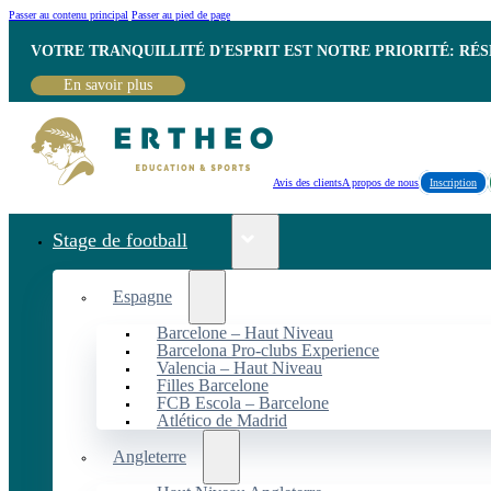
Passer au contenu principal
Passer au pied de page
VOTRE TRANQUILLITÉ D'ESPRIT EST NOTRE PRIORITÉ: RÉ
En savoir plus
Avis des clients
A propos de nous
Inscription
Stage de football
Espagne
Barcelone – Haut Niveau
Barcelona Pro-clubs Experience
Valencia – Haut Niveau
Filles Barcelone
FCB Escola – Barcelone
Atlético de Madrid
Angleterre