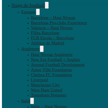
Stage de football
Espagne
Barcelone – Haut Niveau
Barcelona Pro-clubs Experience
Valencia – Haut Niveau
Filles Barcelone
FCB Escola – Barcelone
Atlético de Madrid
Angleterre
Haut Niveau Angleterre
New Era Football + Anglais
Arsenal Football Development
Aston Villa Foundation
Chelsea FC Foundation
Liverpool
Manchester City
West Ham United
Tottenham Hotspurs
Italie
Italie – Haut Niveau