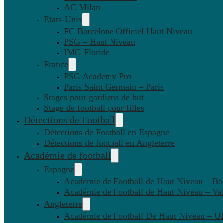
AC Milan
Etats-Unis
FC Barcelone Officiel Haut Niveau
PSG – Haut Niveau
IMG Floride
France
PSG Academy Pro
Paris Saint Germain – Paris
Stages pour gardiens de but
Stage de football pour filles
Détections de Football
Détections de Football en Espagne
Détections de football en Angleterre
Académie de football
Espagne
Académie de Football de Haut Niveau – Ba
Académie de Football de Haut Niveau – Va
Angleterre
Académie de Football De Haut Niveau – U