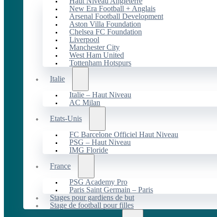
Haut Niveau Angleterre
New Era Football + Anglais
Arsenal Football Development
Aston Villa Foundation
Chelsea FC Foundation
Liverpool
Manchester City
West Ham United
Tottenham Hotspurs
Italie
Italie – Haut Niveau
AC Milan
Etats-Unis
FC Barcelone Officiel Haut Niveau
PSG – Haut Niveau
IMG Floride
France
PSG Academy Pro
Paris Saint Germain – Paris
Stages pour gardiens de but
Stage de football pour filles