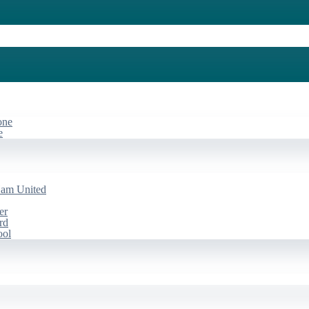
one
e
Ham United
er
rd
ool