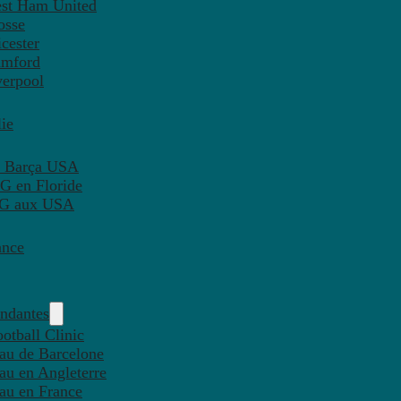
est Ham United
osse
cester
amford
verpool
ie
C Barça USA
G en Floride
PSG aux USA
ance
endantes
otball Clinic
eau de Barcelone
eau en Angleterre
eau en France