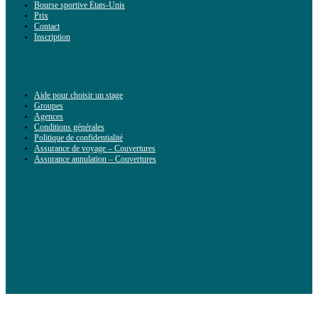
Bourse sportive États-Unis
Prix
Contact
Inscription
Aide pour choisir un stage
Groupes
Agences
Conditions générales
Politique de confidentialité
Assurance de voyage – Couvertures
Assurance annulation – Couvertures