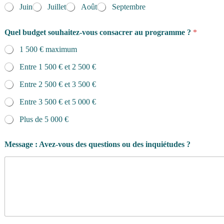
Q
Juin
Juillet
Août
Septembre
u
e
l
Quel budget souhaitez-vous consacrer au programme ?
*
s
o
1 500 € maximum
u
Entre 1 500 € et 2 500 €
h
a
Entre 2 500 € et 3 500 €
i
t
Entre 3 500 € et 5 000 €
e
z
Plus de 5 000 €
-
v
o
Message : Avez-vous des questions ou des inquiétudes ?
u
s