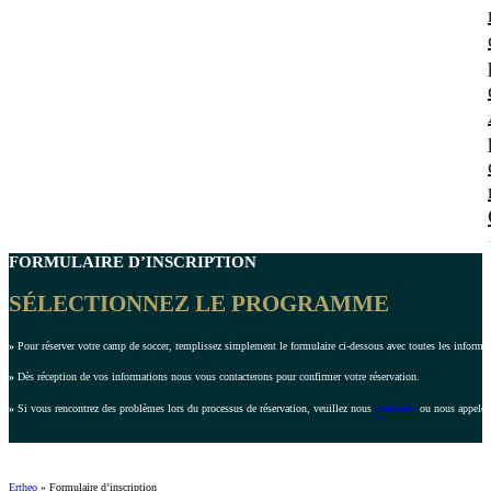
FORMULAIRE D’INSCRIPTION
SÉLECTIONNEZ LE PROGRAMME
»
Pour réserver votre camp de soccer, remplissez simplement le formulaire ci-dessous avec toutes les inform
»
Dès réception de vos informations nous vous contacterons pour confirmer votre réservation.
»
Si vous rencontrez des problèmes lors du processus de réservation, veuillez nous
contacter
ou nous appeler
Ertheo
»
Formulaire d’inscription