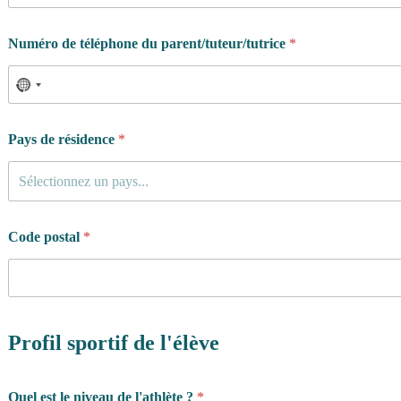
Numéro de téléphone du parent/tuteur/tutrice
*
Pays de résidence
*
Sélectionnez un pays...
Code postal
*
Profil sportif de l'élève
d
Quel est le niveau de l'athlète ?
*
e