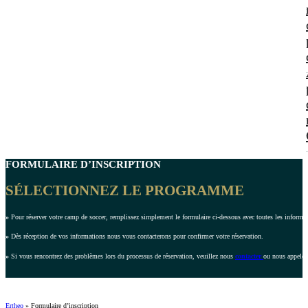
FORMULAIRE D’INSCRIPTION
SÉLECTIONNEZ LE PROGRAMME
»
Pour réserver votre camp de soccer, remplissez simplement le formulaire ci-dessous avec toutes les inform
»
Dès réception de vos informations nous vous contacterons pour confirmer votre réservation.
»
Si vous rencontrez des problèmes lors du processus de réservation, veuillez nous
contacter
ou nous appeler
Ertheo
»
Formulaire d’inscription