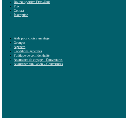
Bourse sportive États-Unis
Prix
Contact
Inscription
Aide pour choisir un stage
Groupes
Agences
Conditions générales
Politique de confidentialité
Assurance de voyage – Couvertures
Assurance annulation – Couvertures