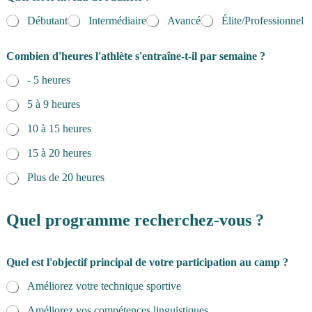
C
Débutant
Intermédiaire
Avancé
Élite/Professionnel
o
d
e
Combien d'heures l'athlète s'entraîne-t-il par semaine ?
- 5 heures
5 à 9 heures
10 à 15 heures
15 à 20 heures
Plus de 20 heures
Quel programme recherchez-vous ?
Quel est l'objectif principal de votre participation au camp ?
Améliorez votre technique sportive
Améliorez vos compétences linguistiques