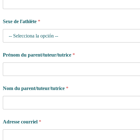
e
c
o
u
Sexe de l'athlète
*
r
r
i
e
l
n
Prénom du parent/tuteur/tutrice
*
o
u
s
Nom du parent/tuteur/tutrice
*
Adresse courriel
*