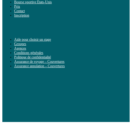
Bourse sportive États-Unis
Prix
Contact
Inscription
Aide pour choisir un stage
Groupes
Agences
Conditions générales
Politique de confidentialité
Assurance de voyage – Couvertures
Assurance annulation – Couvertures