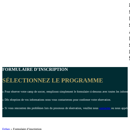
FORMULAIRE D’INSCRIPTION
SÉLECTIONNEZ LE PROGRAMME
»
Pour réserver votre camp de soccer, remplissez simplement le formulaire ci-dessous avec toutes les inform
»
Dès réception de vos informations nous vous contacterons pour confirmer votre réservation.
»
Si vous rencontrez des problèmes lors du processus de réservation, veuillez nous
contacter
ou nous appeler
Ertheo
»
Formulaire d’inscription