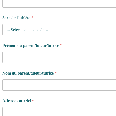
Sexe de l'athlète
*
d
Prénom du parent/tuteur/tutrice
*
e
d
e
s
o
u
Nom du parent/tuteur/tutrice
*
h
a
i
t
e
z
Adresse courriel
*
-
v
o