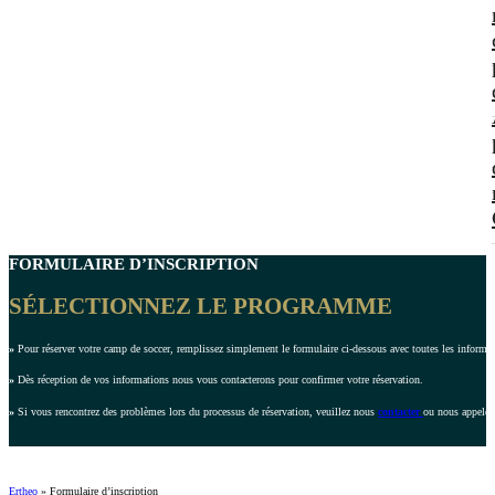
FORMULAIRE D’INSCRIPTION
SÉLECTIONNEZ LE PROGRAMME
»
Pour réserver votre camp de soccer, remplissez simplement le formulaire ci-dessous avec toutes les inform
»
Dès réception de vos informations nous vous contacterons pour confirmer votre réservation.
»
Si vous rencontrez des problèmes lors du processus de réservation, veuillez nous
contacter
ou nous appeler
Ertheo
»
Formulaire d’inscription