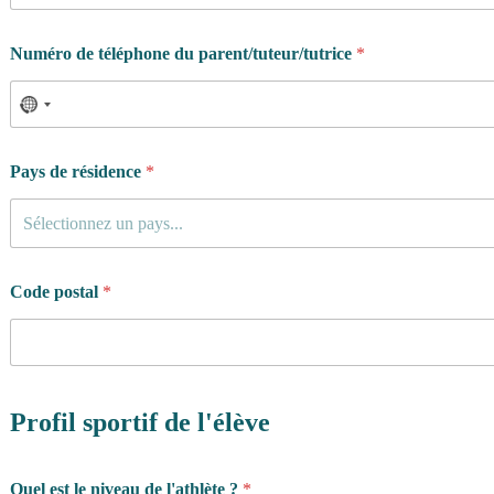
u
s
Numéro de téléphone du parent/tuteur/tutrice
*
Pays de résidence
*
Sélectionnez un pays...
Code postal
*
Profil sportif de l'élève
Quel est le niveau de l'athlète ?
*