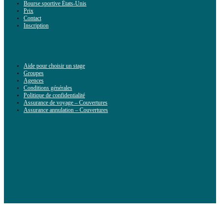
Bourse sportive États-Unis
Prix
Contact
Inscription
Aide pour choisir un stage
Groupes
Agences
Conditions générales
Politique de confidentialité
Assurance de voyage – Couvertures
Assurance annulation – Couvertures