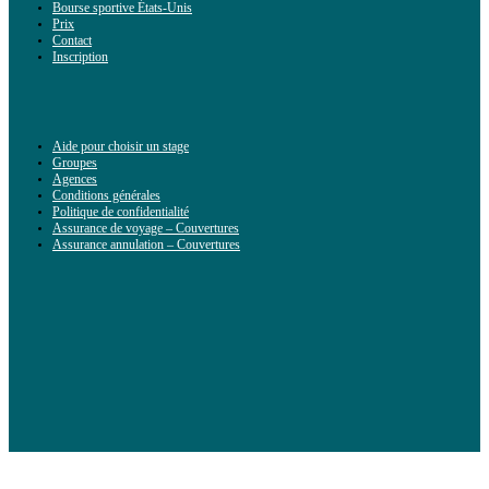
Bourse sportive États-Unis
Prix
Contact
Inscription
Aide pour choisir un stage
Groupes
Agences
Conditions générales
Politique de confidentialité
Assurance de voyage – Couvertures
Assurance annulation – Couvertures