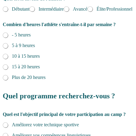
Débutant
Intermédiaire
Avancé
Élite/Professionnel
Combien d'heures l'athlète s'entraîne-t-il par semaine ?
- 5 heures
5 à 9 heures
10 à 15 heures
15 à 20 heures
Plus de 20 heures
Quel programme recherchez-vous ?
d
Quel est l'objectif principal de votre participation au camp ?
u
e
Améliorez votre technique sportive
s
t
Améliorez vos compétences linguistiques