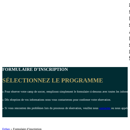
FORMULAIRE D’INSCRIPTION
SÉLECTIONNEZ LE PROGRAMME
»
Pour réserver votre camp de soccer, remplissez simplement le formulaire ci-dessous avec toutes les inform
»
Dès réception de vos informations nous vous contacterons pour confirmer votre réservation.
»
Si vous rencontrez des problèmes lors du processus de réservation, veuillez nous
contacter
ou nous appeler
Ertheo
»
Formulaire d’inscription