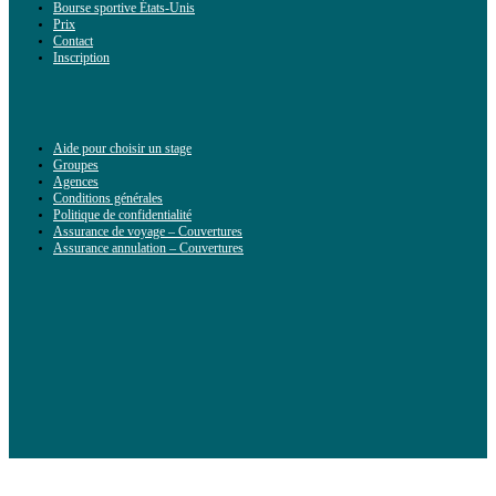
Bourse sportive États-Unis
Prix
Contact
Inscription
Aide pour choisir un stage
Groupes
Agences
Conditions générales
Politique de confidentialité
Assurance de voyage – Couvertures
Assurance annulation – Couvertures