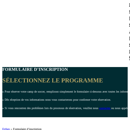
FORMULAIRE D’INSCRIPTION
SÉLECTIONNEZ LE PROGRAMME
»
Pour réserver votre camp de soccer, remplissez simplement le formulaire ci-dessous avec toutes les inform
»
Dès réception de vos informations nous vous contacterons pour confirmer votre réservation.
»
Si vous rencontrez des problèmes lors du processus de réservation, veuillez nous
contacter
ou nous appeler
Ertheo
»
Formulaire d’inscription