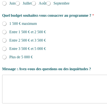
n
Juin
Juillet
Août
Septembre
f
i
d
Quel budget souhaitez-vous consacrer au programme ?
*
e
n
1 500 € maximum
t
Entre 1 500 € et 2 500 €
i
a
Entre 2 500 € et 3 500 €
l
i
Entre 3 500 € et 5 000 €
t
é
Plus de 5 000 €
*
d
e
Message : Avez-vous des questions ou des inquiétudes ?