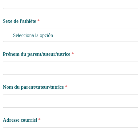
Sexe de l'athlète
*
Prénom du parent/tuteur/tutrice
*
d
Nom du parent/tuteur/tutrice
*
e
p
r
o
g
r
Adresse courriel
*
a
m
m