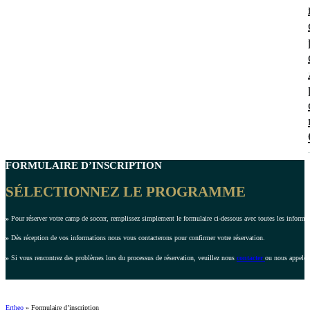
FORMULAIRE D’INSCRIPTION
SÉLECTIONNEZ LE PROGRAMME
»
Pour réserver votre camp de soccer, remplissez simplement le formulaire ci-dessous avec toutes les inform
»
Dès réception de vos informations nous vous contacterons pour confirmer votre réservation.
»
Si vous rencontrez des problèmes lors du processus de réservation, veuillez nous
contacter
ou nous appeler
Ertheo
»
Formulaire d’inscription