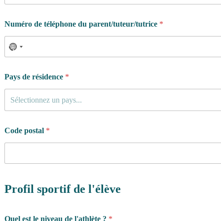
e
S
e
Numéro de téléphone du parent/tuteur/tutrice
*
x
e
Pays de résidence
*
Sélectionnez un pays...
Code postal
*
Profil sportif de l'élève
Quel est le niveau de l'athlète ?
*