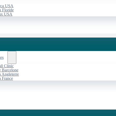
arça USA
 Floride
aux USA
tes
l Clinic
de Barcelone
n Angleterre
n France