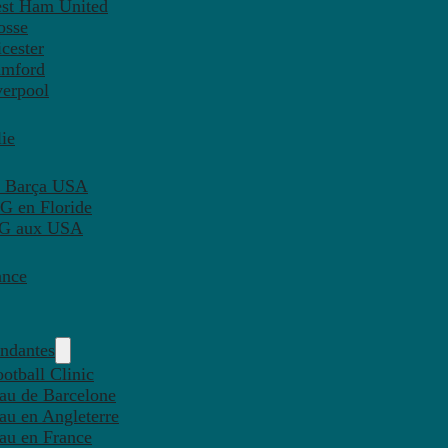
est Ham United
osse
cester
amford
verpool
ie
C Barça USA
G en Floride
PSG aux USA
ance
endantes
otball Clinic
eau de Barcelone
eau en Angleterre
eau en France