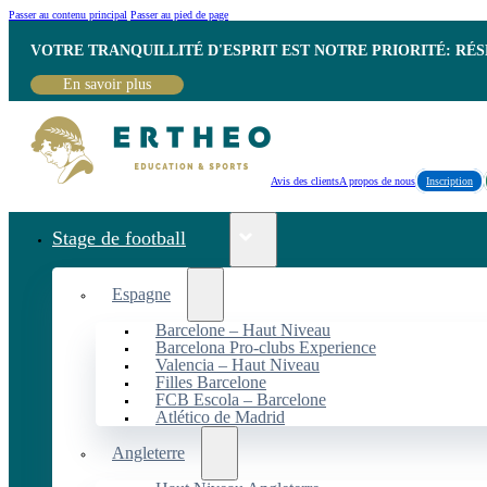
Passer au contenu principal
Passer au pied de page
VOTRE TRANQUILLITÉ D'ESPRIT EST NOTRE PRIORITÉ: RÉ
En savoir plus
Avis des clients
A propos de nous
Inscription
Stage de football
Espagne
Barcelone – Haut Niveau
Barcelona Pro-clubs Experience
Valencia – Haut Niveau
Filles Barcelone
FCB Escola – Barcelone
Atlético de Madrid
Angleterre