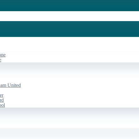
one
e
Ham United
er
rd
ool