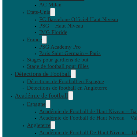
AC Milan
Etats-Unis
FC Barcelone Officiel Haut Niveau
PSG – Haut Niveau
IMG Floride
France
PSG Academy Pro
Paris Saint Germain – Paris
Stages pour gardiens de but
Stage de football pour filles
Détections de Football
Détections de Football en Espagne
Détections de football en Angleterre
Académie de football
Espagne
Académie de Football de Haut Niveau – Ba
Académie de Football de Haut Niveau – Va
Angleterre
Académie de Football De Haut Niveau – U