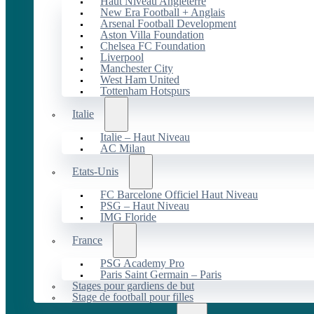
Haut Niveau Angleterre
New Era Football + Anglais
Arsenal Football Development
Aston Villa Foundation
Chelsea FC Foundation
Liverpool
Manchester City
West Ham United
Tottenham Hotspurs
Italie
Italie – Haut Niveau
AC Milan
Etats-Unis
FC Barcelone Officiel Haut Niveau
PSG – Haut Niveau
IMG Floride
France
PSG Academy Pro
Paris Saint Germain – Paris
Stages pour gardiens de but
Stage de football pour filles