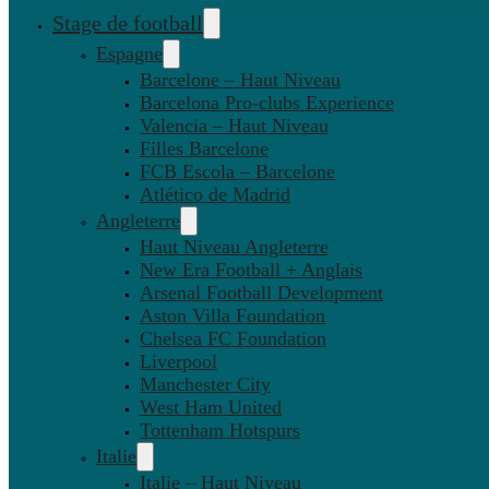
Stage de football
Espagne
Barcelone – Haut Niveau
Barcelona Pro-clubs Experience
Valencia – Haut Niveau
Filles Barcelone
FCB Escola – Barcelone
Atlético de Madrid
Angleterre
Haut Niveau Angleterre
New Era Football + Anglais
Arsenal Football Development
Aston Villa Foundation
Chelsea FC Foundation
Liverpool
Manchester City
West Ham United
Tottenham Hotspurs
Italie
Italie – Haut Niveau