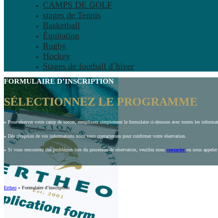
CAMPS DE GOLF
stages de Tennis
Basketball
Équitation
Rugby
Hockey
Stages de football d´hiver
FORMULAIRE D’INSCRIPTION
SÉLECTIONNEZ LE PROGRAMME
»
Pour réserver votre camp de soccer, remplissez simplement le formulaire ci-dessous avec toutes les inform
»
Dès réception de vos informations nous vous contacterons pour confirmer votre réservation.
»
Si vous rencontrez des problèmes lors du processus de réservation, veuillez nous
contacter
ou nous appeler
Ertheo
»
Formulaire d’inscription