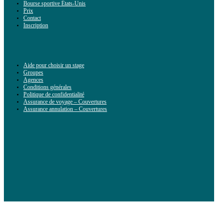
Bourse sportive États-Unis
Prix
Contact
Inscription
Aide pour choisir un stage
Groupes
Agences
Conditions générales
Politique de confidentialité
Assurance de voyage – Couvertures
Assurance annulation – Couvertures