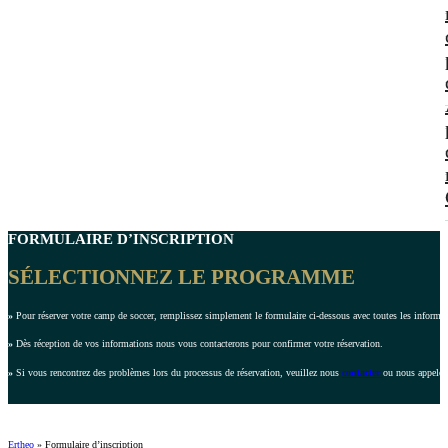
FORMULAIRE D’INSCRIPTION
SÉLECTIONNEZ LE PROGRAMME
»
Pour réserver votre camp de soccer, remplissez simplement le formulaire ci-dessous avec toutes les inform
»
Dès réception de vos informations nous vous contacterons pour confirmer votre réservation.
»
Si vous rencontrez des problèmes lors du processus de réservation, veuillez nous
contacter
ou nous appeler
Ertheo
»
Formulaire d’inscription