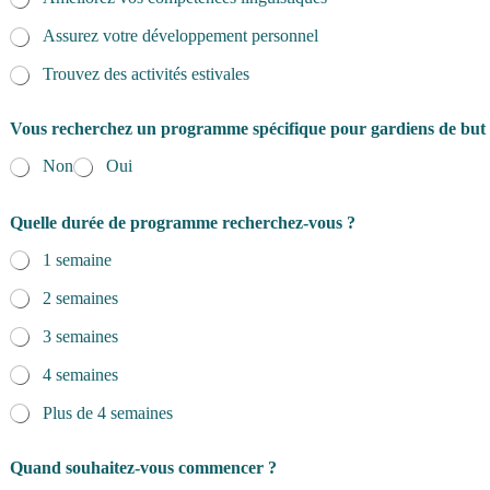
Assurez votre développement personnel
Trouvez des activités estivales
S
Vous recherchez un programme spécifique pour gardiens de but
e
x
Non
Oui
e
p
o
Quelle durée de programme recherchez-vous ?
s
t
1 semaine
a
2 semaines
l
d
3 semaines
e
4 semaines
Plus de 4 semaines
Quand souhaitez-vous commencer ?