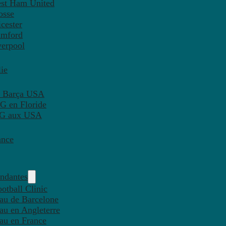
est Ham United
osse
cester
amford
verpool
ie
C Barça USA
G en Floride
PSG aux USA
ance
endantes
otball Clinic
eau de Barcelone
eau en Angleterre
eau en France