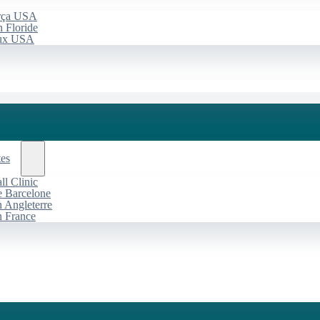
arça USA
 Floride
aux USA
tes
l Clinic
de Barcelone
n Angleterre
n France