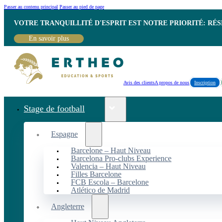
Passer au contenu principal
Passer au pied de page
VOTRE TRANQUILLITÉ D'ESPRIT EST NOTRE PRIORITÉ: RÉ
En savoir plus
Avis des clients
A propos de nous
Inscription
Stage de football
Espagne
Barcelone – Haut Niveau
Barcelona Pro-clubs Experience
Valencia – Haut Niveau
Filles Barcelone
FCB Escola – Barcelone
Atlético de Madrid
Angleterre