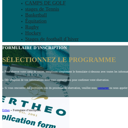
CAMPS DE GOLF
stages de Tennis
Basketball
Équitation
Rugby
Hockey
Stages de football d´hiver
FORMULAIRE D’INSCRIPTION
SÉLECTIONNEZ LE PROGRAMME
»
Pour réserver votre camp de soccer, remplissez simplement le formulaire ci-dessous avec toutes les inform
»
Dès réception de vos informations nous vous contacterons pour confirmer votre réservation.
»
Si vous rencontrez des problèmes lors du processus de réservation, veuillez nous
contacter
ou nous appeler
Ertheo
»
Formulaire d’inscription