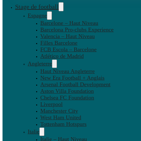
Stage de football
Espagne
Barcelone – Haut Niveau
Barcelona Pro-clubs Experience
Valencia – Haut Niveau
Filles Barcelone
FCB Escola – Barcelone
Atlético de Madrid
Angleterre
Haut Niveau Angleterre
New Era Football + Anglais
Arsenal Football Development
Aston Villa Foundation
Chelsea FC Foundation
Liverpool
Manchester City
West Ham United
Tottenham Hotspurs
Italie
Italie – Haut Niveau