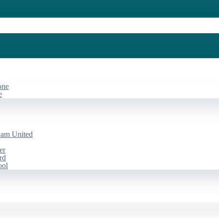
one
e
Ham United
er
rd
ool