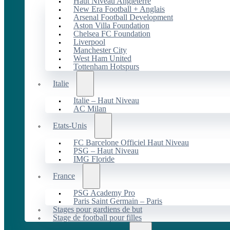
Haut Niveau Angleterre
New Era Football + Anglais
Arsenal Football Development
Aston Villa Foundation
Chelsea FC Foundation
Liverpool
Manchester City
West Ham United
Tottenham Hotspurs
Italie
Italie – Haut Niveau
AC Milan
Etats-Unis
FC Barcelone Officiel Haut Niveau
PSG – Haut Niveau
IMG Floride
France
PSG Academy Pro
Paris Saint Germain – Paris
Stages pour gardiens de but
Stage de football pour filles