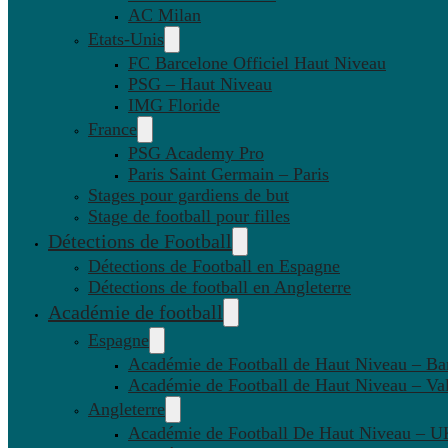
AC Milan
Etats-Unis
FC Barcelone Officiel Haut Niveau
PSG – Haut Niveau
IMG Floride
France
PSG Academy Pro
Paris Saint Germain – Paris
Stages pour gardiens de but
Stage de football pour filles
Détections de Football
Détections de Football en Espagne
Détections de football en Angleterre
Académie de football
Espagne
Académie de Football de Haut Niveau – Ba
Académie de Football de Haut Niveau – Va
Angleterre
Académie de Football De Haut Niveau – U