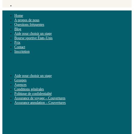
Home
A propos de nous
Questions fréquentes
Blog
Aide pour choisir un stage
Bourse sportive États-Unis
Prix
Contact
Inscription
Aide pour choisir un stage
Groupes
Agences
Conditions générales
Politique de confidentialité
Assurance de voyage – Couvertures
Assurance annulation – Couvertures