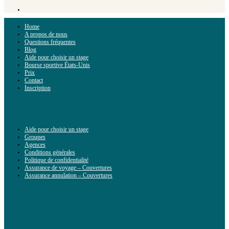
Home
A propos de nous
Questions fréquentes
Blog
Aide pour choisir un stage
Bourse sportive États-Unis
Prix
Contact
Inscription
Aide pour choisir un stage
Groupes
Agences
Conditions générales
Politique de confidentialité
Assurance de voyage – Couvertures
Assurance annulation – Couvertures