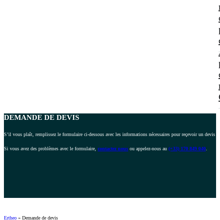
DEMANDE DE
DEVIS
S’il vous plaît, remplissez le formulaire ci-dessous avec les informations nécessaires pour reçevoir un devis p
Si vous avez des problèmes avec le formulaire,
contactez nous
ou appelez-nous au
(+33) 170 849 040
.
Ertheo
»
Demande de devis