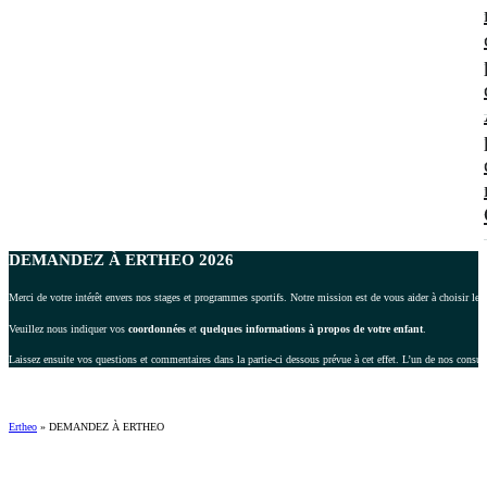
DEMANDEZ À ERTHEO 2026
Merci de votre intérêt envers nos stages et programmes sportifs. Notre mission est de vous aider à choisir le 
Veuillez nous indiquer vos
coordonnées
et
quelques informations à propos de votre enfant
.
Laissez ensuite vos questions et commentaires dans la partie-ci dessous prévue à cet effet. L’un de nos consul
Ertheo
»
DEMANDEZ À ERTHEO