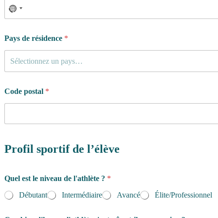
d
Pays de résidence
*
'
h
e
Sélectionnez un pays…
u
r
e
Code postal
*
s
d
u
Profil sportif de l’élève
Quel est le niveau de l'athlète ?
*
Débutant
Intermédiaire
Avancé
Élite/Professionnel