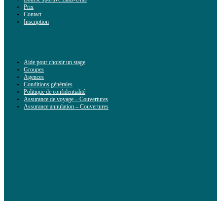
Prix
Contact
Inscription
Aide pour choisir un stage
Groupes
Agences
Conditions générales
Politique de confidentialité
Assurance de voyage – Couvertures
Assurance annulation – Couvertures