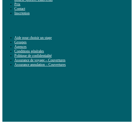
Prix
Contact
Inscription
Aide pour choisir un stage
Groupes
Agences
Conditions générales
Politique de confidentialité
Assurance de voyage – Couvertures
Assurance annulation – Couvertures