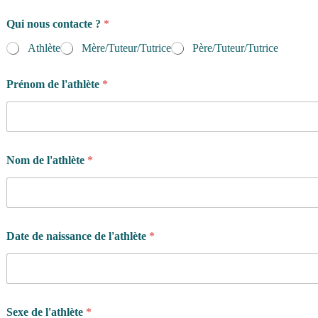
a
Qui nous contacte ?
*
u
d
Athlète
Mère/Tuteur/Tutrice
Père/Tuteur/Tutrice
u
g
é
Prénom de l'athlète
*
n
é
r
a
l
Nom de l'athlète
*
e
s
Date de naissance de l'athlète
*
Sexe de l'athlète
*