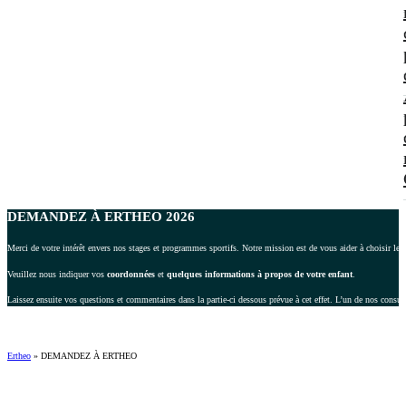
DEMANDEZ À ERTHEO 2026
Merci de votre intérêt envers nos stages et programmes sportifs. Notre mission est de vous aider à choisir le 
Veuillez nous indiquer vos
coordonnées
et
quelques informations à propos de votre enfant
.
Laissez ensuite vos questions et commentaires dans la partie-ci dessous prévue à cet effet. L’un de nos consul
Ertheo
»
DEMANDEZ À ERTHEO