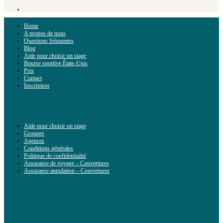
Home
A propos de nous
Questions fréquentes
Blog
Aide pour choisir un stage
Bourse sportive États-Unis
Prix
Contact
Inscription
Aide pour choisir un stage
Groupes
Agences
Conditions générales
Politique de confidentialité
Assurance de voyage – Couvertures
Assurance annulation – Couvertures