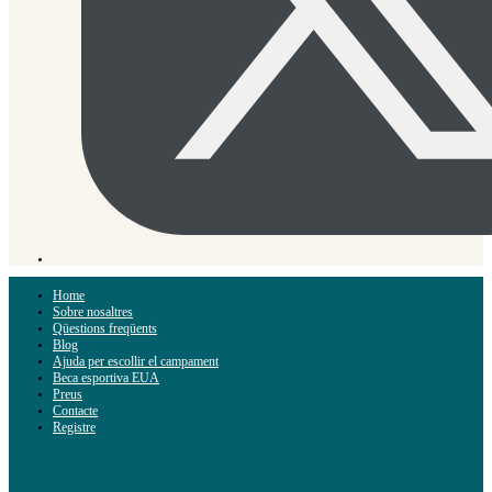
Home
Sobre nosaltres
Qüestions freqüents
Blog
Ajuda per escollir el campament
Beca esportiva EUA
Preus
Contacte
Registre