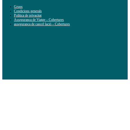
Grups
Condicions generals
Política de privacitat
Assegurança de Viatge – Cobertures
assegurança de cancel·lació – Cobertures