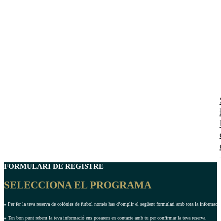
FORMULARI DE REGISTRE
SELECCIONA EL PROGRAMA
»
Per fer la teva reserva de colònies de futbol només has d’omplir el següent formulari amb tota la informació 
»
Tan bon punt rebem la teva informació ens posarem en contacte amb tu per confirmar la teva reserva.