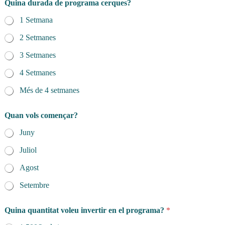
n
Quina durada de programa cerques?
a
1 Setmana
v
o
2 Setmanes
l
e
3 Setmanes
u
4 Setmanes
Més de 4 setmanes
Quan vols començar?
Juny
Juliol
Agost
Setembre
Quina quantitat voleu invertir en el programa?
*