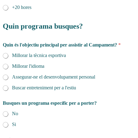
+20 hores
Quin programa busques?
Quin és l'objectiu principal per assistir al Campament?
*
Millorar la tècnica esportiva
Millorar l'idioma
Assegurar-ne el desenvolupament personal
Buscar entreteniment per a l'estiu
s
Busques un programa específic per a porter?
'
e
No
n
t
Si
r
e