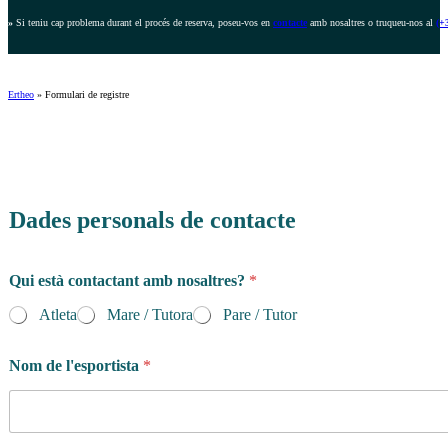
»
Si teniu cap problema durant el procés de reserva, poseu-vos en
contacte
amb nosaltres o truqueu-nos al
(+
Ertheo
»
Formulari de registre
Dades personals de contacte
Qui està contactant amb nosaltres?
*
Atleta
Mare / Tutora
Pare / Tutor
Nom de l'esportista
*