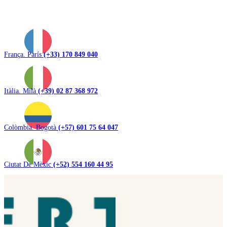
França. París
(+33) 170 849 040
Itàlia. Milà
(+39) 02 87 368 972
Colòmbia. Bogotà
(+57) 601 75 64 047
Ciutat De Mèxic
(+52) 554 160 44 95