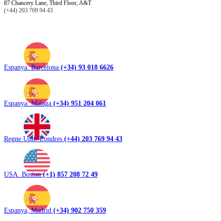
87 Chancery Lane, Third Floor, A&T
(+44) 203 769 94 43
Espanya. Barcelona
(+34) 93 018 6626
Espanya. Màlaga
(+34) 951 204 061
Regne Unit. Londres
(+44) 203 769 94 43
USA. Boston
(+1) 857 208 72 49
Espanya, Madrid
(+34) 902 750 359