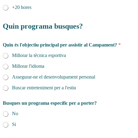
+20 hores
Quin programa busques?
Quin és l'objectiu principal per assistir al Campament?
*
Millorar la tècnica esportiva
Millorar l'idioma
Assegurar-ne el desenvolupament personal
Buscar entreteniment per a l'estiu
l
Busques un programa específic per a porter?
'
e
No
s
p
Si
o
r