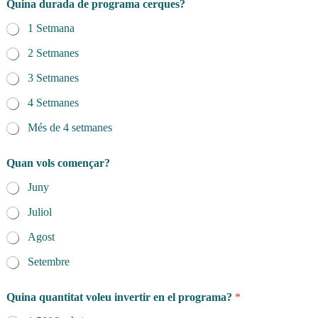
t
Quina durada de programa cerques?
i
1 Setmana
s
t
2 Setmanes
a
v
3 Setmanes
o
l
4 Setmanes
e
u
Més de 4 setmanes
d
e
Quan vols començar?
Juny
Juliol
Agost
Setembre
Quina quantitat voleu invertir en el programa?
*