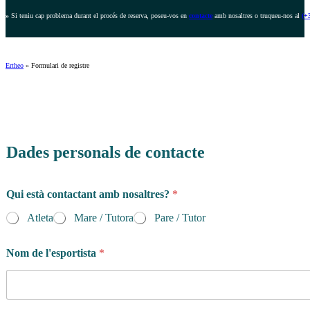
»
Si teniu cap problema durant el procés de reserva, poseu-vos en
contacte
amb nosaltres o truqueu-nos al
(+
Ertheo
»
Formulari de registre
Dades personals de contacte
Qui està contactant amb nosaltres?
*
Atleta
Mare / Tutora
Pare / Tutor
Nom de l'esportista
*