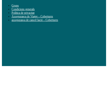
Grups
Condicions generals
Política de privacitat
Assegurança de Viatge – Cobertures
assegurança de cancel·lació – Cobertures