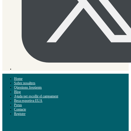
Home
Sobre nosaltres
Qüestions freqüents
Blog
Ajuda per escollir el campament
Beca esportiva EUA
Preus
Contacte
Registre