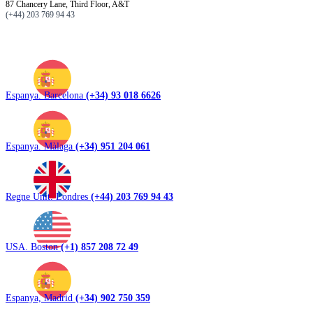
87 Chancery Lane, Third Floor, A&T
(+44) 203 769 94 43
Espanya. Barcelona
(+34) 93 018 6626
Espanya. Màlaga
(+34) 951 204 061
Regne Unit. Londres
(+44) 203 769 94 43
USA. Boston
(+1) 857 208 72 49
Espanya, Madrid
(+34) 902 750 359