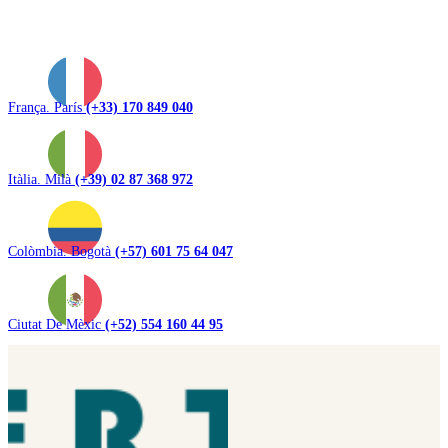
França. París
(+33) 170 849 040
Itàlia. Milà
(+39) 02 87 368 972
Colòmbia. Bogotà
(+57) 601 75 64 047
Ciutat De Mèxic
(+52) 554 160 44 95