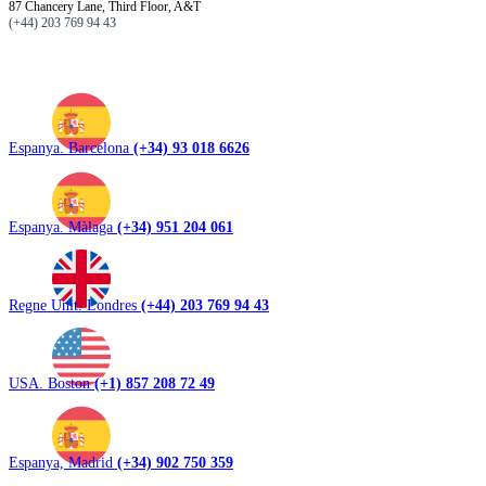
87 Chancery Lane, Third Floor, A&T
(+44) 203 769 94 43
Espanya. Barcelona
(+34) 93 018 6626
Espanya. Màlaga
(+34) 951 204 061
Regne Unit. Londres
(+44) 203 769 94 43
USA. Boston
(+1) 857 208 72 49
Espanya, Madrid
(+34) 902 750 359