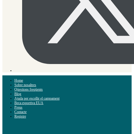
Home
Sobre nosaltres
Qüestions freqüents
Blog
Ajuda per escollir el campament
Beca esportiva EUA
Preus
Contacte
Registre