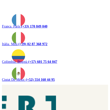
França. París
(+33) 170 849 040
Itàlia. Milà
(+39) 02 87 368 972
Colòmbia. Bogotà
(+57) 601 75 64 047
Ciutat De Mèxic
(+52) 554 160 44 95