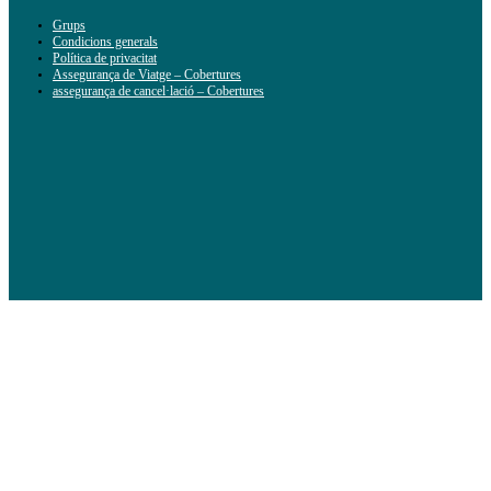
Grups
Condicions generals
Política de privacitat
Assegurança de Viatge – Cobertures
assegurança de cancel·lació – Cobertures