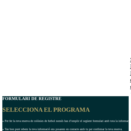
FORMULARI DE REGISTRE
SELECCIONA EL PROGRAMA
»
Per fer la teva reserva de colònies de futbol només has d’omplir el següent formulari amb tota la informació 
»
Tan bon punt rebem la teva informació ens posarem en contacte amb tu per confirmar la teva reserva.