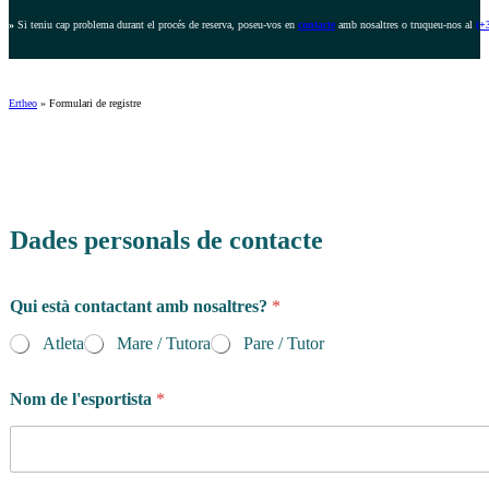
»
Si teniu cap problema durant el procés de reserva, poseu-vos en
contacte
amb nosaltres o truqueu-nos al
(+
Ertheo
»
Formulari de registre
Dades personals de contacte
Qui està contactant amb nosaltres?
*
Atleta
Mare / Tutora
Pare / Tutor
Nom de l'esportista
*