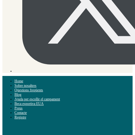
Home
Sobre nosaltres
Qüestions freqüents
Blog
Ajuda per escollir el campament
Beca esportiva EUA
Preus
Contacte
Registre