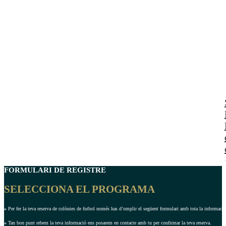
FORMULARI DE REGISTRE
SELECCIONA EL PROGRAMA
»
Per fer la teva reserva de colònies de futbol només has d’omplir el següent formulari amb tota la informació 
»
Tan bon punt rebem la teva informació ens posarem en contacte amb tu per confirmar la teva reserva.