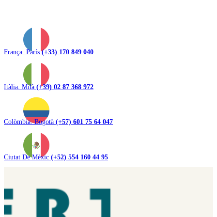
França. París
(+33) 170 849 040
Itàlia. Milà
(+39) 02 87 368 972
Colòmbia. Bogotà
(+57) 601 75 64 047
Ciutat De Mèxic
(+52) 554 160 44 95