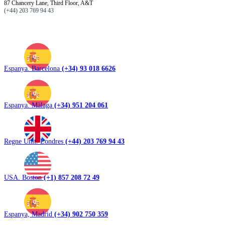
87 Chancery Lane, Third Floor, A&T
(+44) 203 769 94 43
Espanya. Barcelona
(+34) 93 018 6626
Espanya. Màlaga
(+34) 951 204 061
Regne Unit. Londres
(+44) 203 769 94 43
USA. Boston
(+1) 857 208 72 49
Espanya, Madrid
(+34) 902 750 359