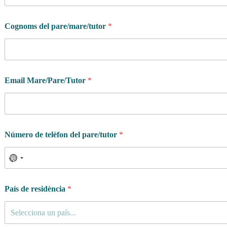
Cognoms del pare/mare/tutor
*
Email Mare/Pare/Tutor
*
*
Número de telèfon del pare/tutor
*
e
l
*
País de residència
*
Selecciona un país...