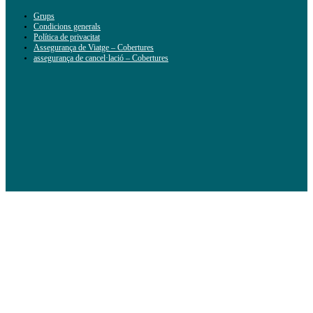
Grups
Condicions generals
Política de privacitat
Assegurança de Viatge – Cobertures
assegurança de cancel·lació – Cobertures