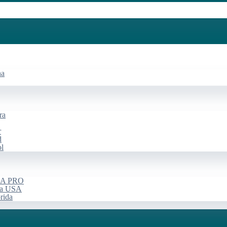
na
ra
r
d
ol
USA PRO
rça USA
rida