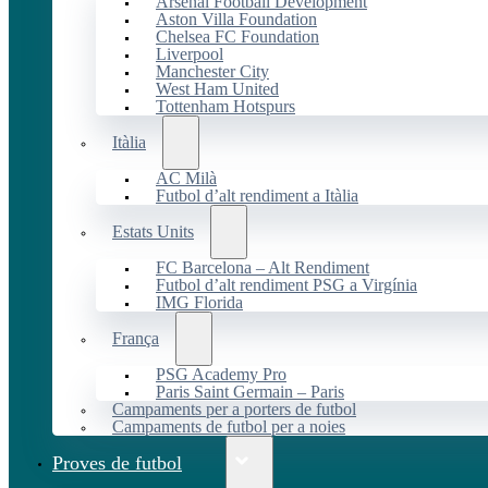
Arsenal Football Development
Aston Villa Foundation
Chelsea FC Foundation
Liverpool
Manchester City
West Ham United
Tottenham Hotspurs
Itàlia
AC Milà
Futbol d’alt rendiment a Itàlia
Estats Units
FC Barcelona – Alt Rendiment
Futbol d’alt rendiment PSG a Virgínia
IMG Florida
França
PSG Academy Pro
Paris Saint Germain – Paris
Campaments per a porters de futbol
Campaments de futbol per a noies
Proves de futbol