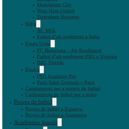
Manchester City
West Ham United
Tottenham Hotspurs
Itàlia
AC Milà
Futbol d’alt rendiment a Itàlia
Estats Units
FC Barcelona – Alt Rendiment
Futbol d’alt rendiment PSG a Virgínia
IMG Florida
França
PSG Academy Pro
Paris Saint Germain – Paris
Campaments per a porters de futbol
Campaments de futbol per a noies
Proves de futbol
Proves de futbol a Espanya
Proves de futbol a Anglaterra
Acadèmies Anuals