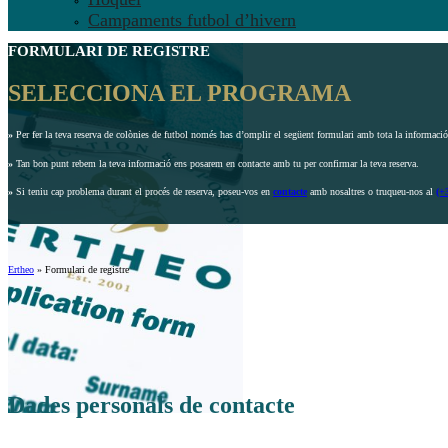
Campaments futbol d’hivern
FORMULARI DE REGISTRE
SELECCIONA EL PROGRAMA
»
Per fer la teva reserva de colònies de futbol només has d’omplir el següent formulari amb tota la informació 
»
Tan bon punt rebem la teva informació ens posarem en contacte amb tu per confirmar la teva reserva.
»
Si teniu cap problema durant el procés de reserva, poseu-vos en
contacte
amb nosaltres o truqueu-nos al
(+
Ertheo
»
Formulari de registre
Dades personals de contacte