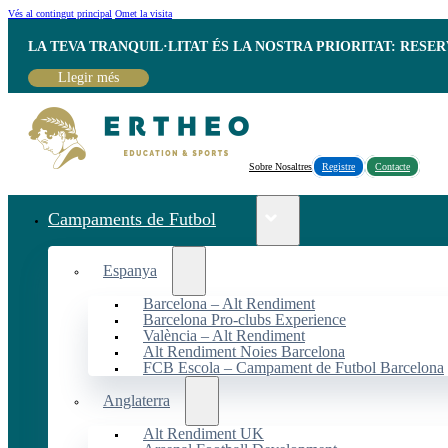
Vés al contingut principal
Omet la visita
LA TEVA TRANQUIL·LITAT ÉS LA NOSTRA PRIORITAT: RESE
Llegir més
Sobre Nosaltres
Registre
Contacte
Campaments de Futbol
Espanya
Barcelona – Alt Rendiment
Barcelona Pro-clubs Experience
València – Alt Rendiment
Alt Rendiment Noies Barcelona
FCB Escola – Campament de Futbol Barcelona
Anglaterra
Alt Rendiment UK