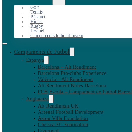
Golf
Tennis
Bàsquet
Hípica
Rugby
Hoquei
Campaments futbol d’hivern
Campaments de Futbol
Espanya
Barcelona – Alt Rendiment
Barcelona Pro-clubs Experience
València – Alt Rendiment
Alt Rendiment Noies Barcelona
FCB Escola – Campament de Futbol Barce
Anglaterra
Alt Rendiment UK
Arsenal Football Development
Aston Villa Foundation
Chelsea FC Foundation
Liverpool