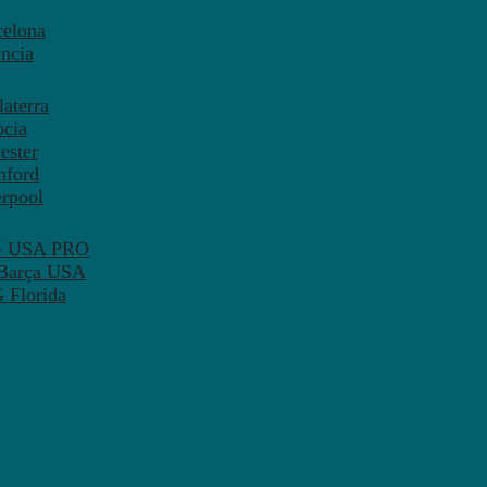
celona
ncia
aterra
òcia
ester
mford
erpool
SG USA PRO
 Barça USA
 Florida