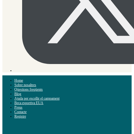
Home
Sobre nosaltres
Qüestions freqüents
Blog
Ajuda per escollir el campament
Beca esportiva EUA
Preus
Contacte
Registre