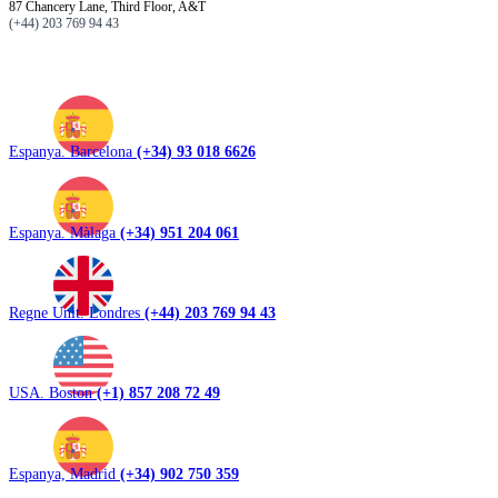
87 Chancery Lane, Third Floor, A&T
(+44) 203 769 94 43
Espanya. Barcelona
(+34) 93 018 6626
Espanya. Màlaga
(+34) 951 204 061
Regne Unit. Londres
(+44) 203 769 94 43
USA. Boston
(+1) 857 208 72 49
Espanya, Madrid
(+34) 902 750 359