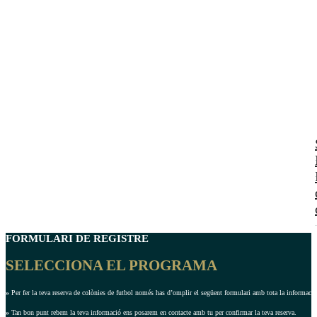
FORMULARI DE REGISTRE
SELECCIONA EL PROGRAMA
»
Per fer la teva reserva de colònies de futbol només has d’omplir el següent formulari amb tota la informació 
»
Tan bon punt rebem la teva informació ens posarem en contacte amb tu per confirmar la teva reserva.