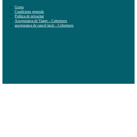
Grups
Condicions generals
Política de privacitat
Assegurança de Viatge – Cobertures
assegurança de cancel·lació – Cobertures