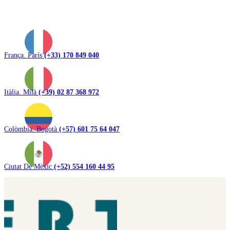
França. París
(+33) 170 849 040
Itàlia. Milà
(+39) 02 87 368 972
Colòmbia. Bogotà
(+57) 601 75 64 047
Ciutat De Mèxic
(+52) 554 160 44 95