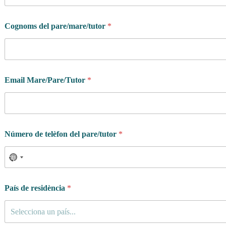
Cognoms del pare/mare/tutor
*
p
Email Mare/Pare/Tutor
*
r
i
n
c
i
p
Número de telèfon del pare/tutor
*
a
l
d
e
*
País de residència
*
Selecciona un país...