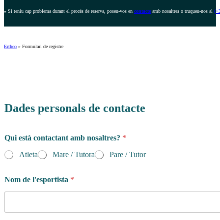
»
Si teniu cap problema durant el procés de reserva, poseu-vos en
contacte
amb nosaltres o truqueu-nos al
(+
Ertheo
»
Formulari de registre
Dades personals de contacte
Qui està contactant amb nosaltres?
*
Atleta
Mare / Tutora
Pare / Tutor
Nom de l'esportista
*