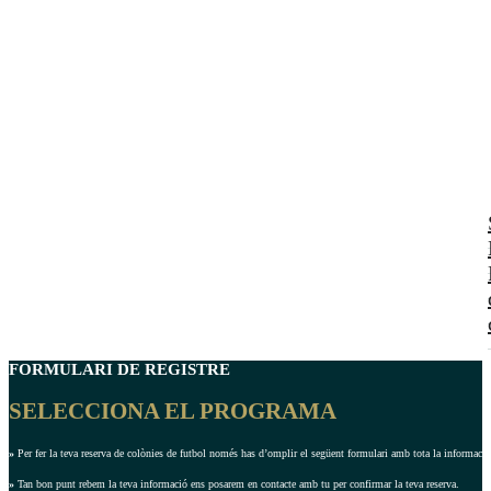
FORMULARI DE REGISTRE
SELECCIONA EL PROGRAMA
»
Per fer la teva reserva de colònies de futbol només has d’omplir el següent formulari amb tota la informació 
»
Tan bon punt rebem la teva informació ens posarem en contacte amb tu per confirmar la teva reserva.