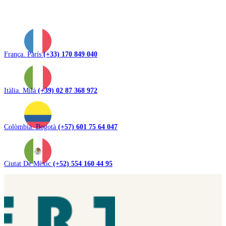
França. París
(+33) 170 849 040
Itàlia. Milà
(+39) 02 87 368 972
Colòmbia. Bogotà
(+57) 601 75 64 047
Ciutat De Mèxic
(+52) 554 160 44 95