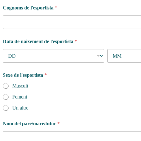
r
Cognoms de l'esportista
*
e
s
?
Data de naixement de l'esportista
*
Sexe de l'esportista
*
Masculí
Femení
Un altre
Nom del pare/mare/tutor
*