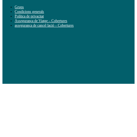
Grups
Condicions generals
Política de privacitat
Assegurança de Viatge – Cobertures
assegurança de cancel·lació – Cobertures