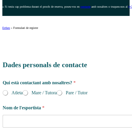
»
Si teniu cap problema durant el procés de reserva, poseu-vos en
contacte
amb nosaltres o truqueu-nos al
(+
Ertheo
»
Formulari de registre
Dades personals de contacte
d
Qui està contactant amb nosaltres?
*
e
l
Atleta
Mare / Tutora
Pare / Tutor
a
n
o
Nom de l'esportista
*
s
a
l
t