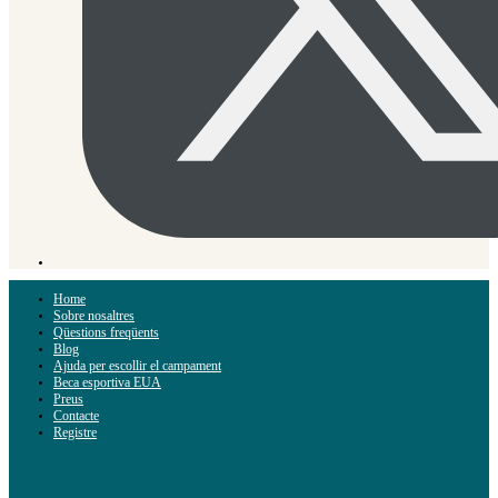
Home
Sobre nosaltres
Qüestions freqüents
Blog
Ajuda per escollir el campament
Beca esportiva EUA
Preus
Contacte
Registre