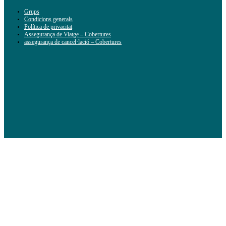
Grups
Condicions generals
Política de privacitat
Assegurança de Viatge – Cobertures
assegurança de cancel·lació – Cobertures