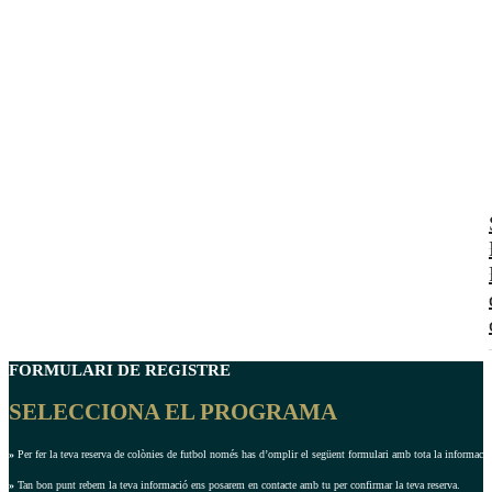
FORMULARI DE REGISTRE
SELECCIONA EL PROGRAMA
»
Per fer la teva reserva de colònies de futbol només has d’omplir el següent formulari amb tota la informació 
»
Tan bon punt rebem la teva informació ens posarem en contacte amb tu per confirmar la teva reserva.