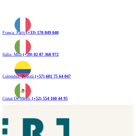
França. París
(+33) 170 849 040
Itàlia. Milà
(+39) 02 87 368 972
Colòmbia. Bogotà
(+57) 601 75 64 047
Ciutat De Mèxic
(+52) 554 160 44 95