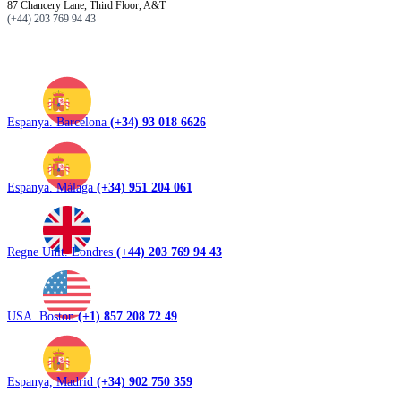
87 Chancery Lane, Third Floor, A&T
(+44) 203 769 94 43
Espanya. Barcelona
(+34) 93 018 6626
Espanya. Màlaga
(+34) 951 204 061
Regne Unit. Londres
(+44) 203 769 94 43
USA. Boston
(+1) 857 208 72 49
Espanya, Madrid
(+34) 902 750 359