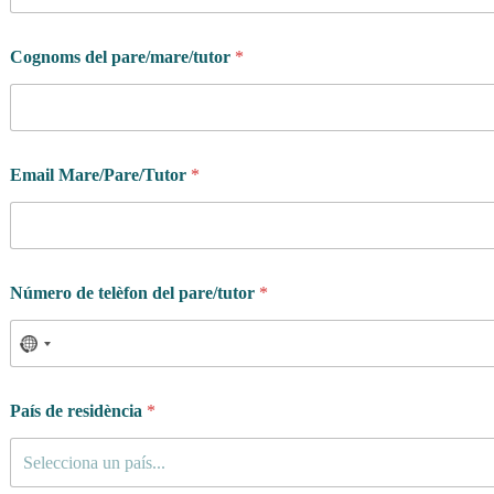
Cognoms del pare/mare/tutor
*
Email Mare/Pare/Tutor
*
Número de telèfon del pare/tutor
*
p
País de residència
*
r
o
g
Selecciona un país...
r