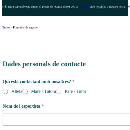
»
Si teniu cap problema durant el procés de reserva, poseu-vos en
contacte
amb nosaltres o truqueu-nos al
(+
Ertheo
»
Formulari de registre
Dades personals de contacte
Qui està contactant amb nosaltres?
*
Atleta
Mare / Tutora
Pare / Tutor
Nom de l'esportista
*