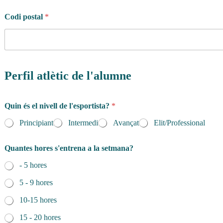
a
m
Codi postal
*
a
e
l
d
e
Perfil atlètic de l'alumne
Quin és el nivell de l'esportista?
*
Principiant
Intermedi
Avançat
Elit/Professional
Quantes hores s'entrena a la setmana?
- 5 hores
5 - 9 hores
10-15 hores
15 - 20 hores