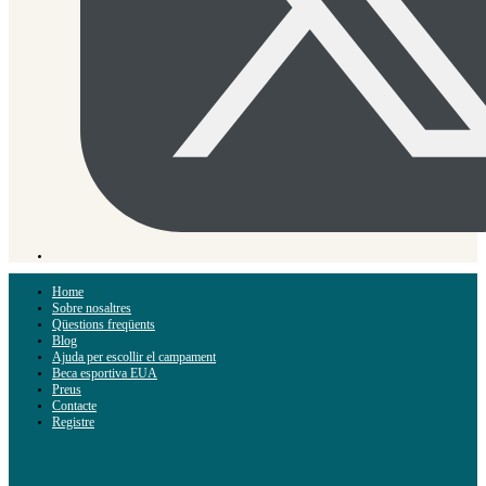
Home
Sobre nosaltres
Qüestions freqüents
Blog
Ajuda per escollir el campament
Beca esportiva EUA
Preus
Contacte
Registre