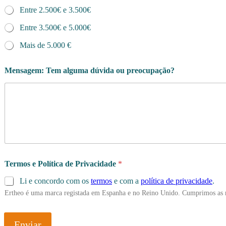
a
Entre 2.500€ e 3.500€
p
o
Entre 3.500€ e 5.000€
r
Mais de 5.000 €
P
o
l
Mensagem: Tem alguma dúvida ou preocupação?
í
t
i
c
a
Termos e Política de Privacidade
*
Li e concordo com os
termos
e com a
política de privacidade
.
Ertheo é uma marca registada em Espanha e no Reino Unido. Cumprimos as 
Enviar