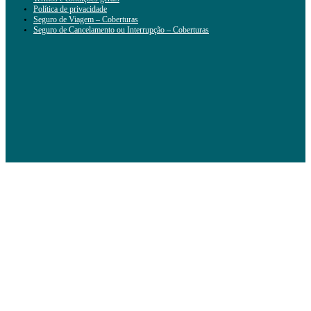
Política de privacidade
Seguro de Viagem – Coberturas
Seguro de Cancelamento ou Interrupção – Coberturas