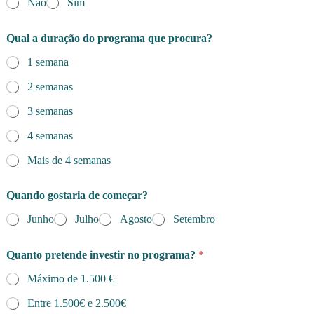
Não
Sim
Qual a duração do programa que procura?
1 semana
2 semanas
3 semanas
4 semanas
Mais de 4 semanas
Quando gostaria de começar?
Junho
Julho
Agosto
Setembro
P
Quanto pretende investir no programa?
*
r
o
Máximo de 1.500 €
c
u
Entre 1.500€ e 2.500€
r