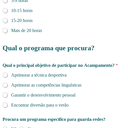
5-9 horas
n
e
10-15 horas
P
o
15-20 horas
l
í
Mais de 20 horas
t
i
c
Qual o programa que procura?
a
Qual o principal objetivo de participar no Acampamento?
*
Aprimorar a técnica desportiva
Aprimorar as competências linguísticas
Garantir o desenvolvimento pessoal
Encontrar diversão para o verão
Procura um programa específico para guarda-redes?