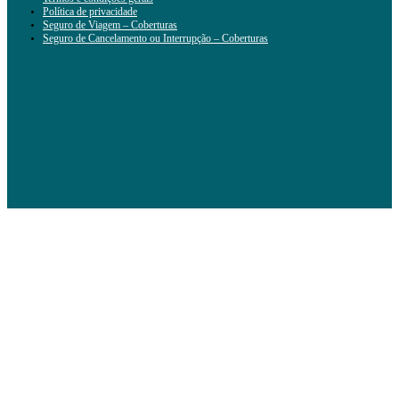
Política de privacidade
Seguro de Viagem – Coberturas
Seguro de Cancelamento ou Interrupção – Coberturas