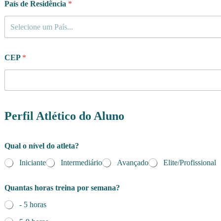
País de Residência
*
Selecione um País...
CEP
*
Perfil Atlético do Aluno
p
Qual o nível do atleta?
o
r
Iniciante
Intermediário
Avançado
Elite/Profissional
t
e
l
Quantas horas treina por semana?
e
f
- 5 horas
o