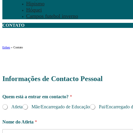
Hipismo
Hóquei
Campos futebol inverno
CONTATO
Ertheo
»
Contato
Informações de Contacto Pessoal
Quem está a entrar em contacto?
*
Atleta
Mãe/Encarregado de Educação
Pai/Encarregado 
Nome do Atleta
*