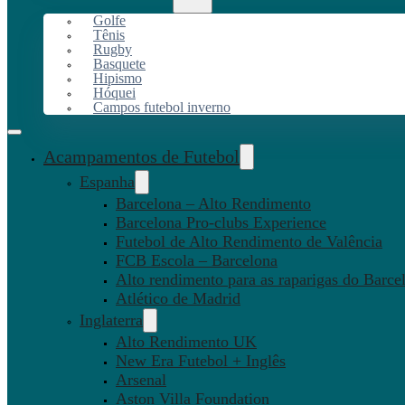
Golfe
Tênis
Rugby
Basquete
Hipismo
Hóquei
Campos futebol inverno
Acampamentos de Futebol
Espanha
Barcelona – Alto Rendimento
Barcelona Pro-clubs Experience
Futebol de Alto Rendimento de Valência
FCB Escola – Barcelona
Alto rendimento para as raparigas do Barce
Atlético de Madrid
Inglaterra
Alto Rendimento UK
New Era Futebol + Inglês
Arsenal
Aston Villa Foundation