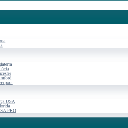
ona
ia
laterra
cócia
cester
amford
verpool
arça USA
lorida
 USA PRO