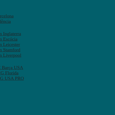
rcelona
lência
 Inglaterra
m Escócia
 Leicester
m Stamford
m Liverpool
FC Barça USA
MG Florida
 PSG USA PRO