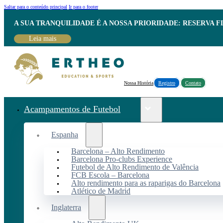
Saltar para o conteúdo principal
Ir para o footer
A SUA TRANQUILIDADE É A NOSSA PRIORIDADE: RESERVA 
Leia mais
Nossa História
Registro
Contato
Acampamentos de Futebol
Espanha
Barcelona – Alto Rendimento
Barcelona Pro-clubs Experience
Futebol de Alto Rendimento de Valência
FCB Escola – Barcelona
Alto rendimento para as raparigas do Barcelona
Atlético de Madrid
Inglaterra