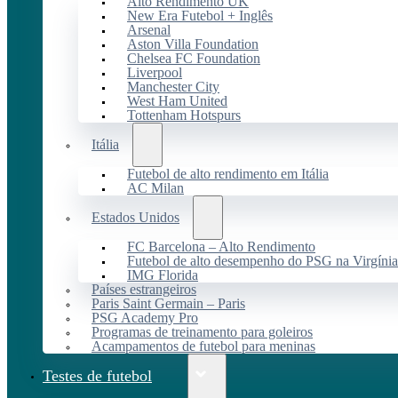
Alto Rendimento UK
New Era Futebol + Inglês
Arsenal
Aston Villa Foundation
Chelsea FC Foundation
Liverpool
Manchester City
West Ham United
Tottenham Hotspurs
Itália
Futebol de alto rendimento em Itália
AC Milan
Estados Unidos
FC Barcelona – Alto Rendimento
Futebol de alto desempenho do PSG na Virgínia
IMG Florida
Países estrangeiros
Paris Saint Germain – Paris
PSG Academy Pro
Programas de treinamento para goleiros
Acampamentos de futebol para meninas
Testes de futebol