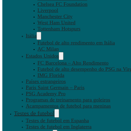
Chelsea FC Foundation
Liverpool
Manchester City
West Ham United
Tottenham Hotspurs
Itália
Futebol de alto rendimento em Itália
AC Milan
Estados Unidos
FC Barcelona – Alto Rendimento
Futebol de alto desempenho do PSG na Virg
IMG Florida
Países estrangeiros
Paris Saint Germain – Paris
PSG Academy Pro
Programas de treinamento para goleiros
Acampamentos de futebol para meninas
Testes de futebol
Testes de futebol em Espanha
Testes de futebol em Inglaterra