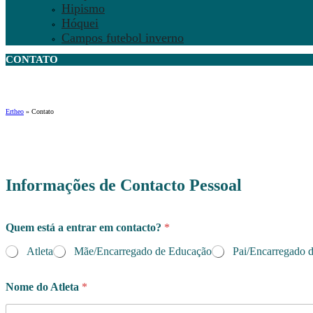
Hipismo
Hóquei
Campos futebol inverno
CONTATO
Ertheo
»
Contato
Informações de Contacto Pessoal
Quem está a entrar em contacto?
*
Atleta
Mãe/Encarregado de Educação
Pai/Encarregado 
Nome do Atleta
*