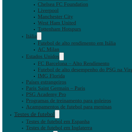
Chelsea FC Foundation
Liverpool
Manchester City
West Ham United
Tottenham Hotspurs
Itália
Futebol de alto rendimento em Itália
AC Milan
Estados Unidos
FC Barcelona – Alto Rendimento
Futebol de alto desempenho do PSG na Virg
IMG Florida
Países estrangeiros
Paris Saint Germain – Paris
PSG Academy Pro
Programas de treinamento para goleiros
Acampamentos de futebol para meninas
Testes de futebol
Testes de futebol em Espanha
Testes de futebol em Inglaterra