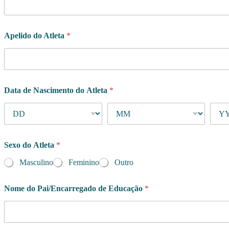
Apelido do Atleta
*
*
Data de Nascimento do Atleta
*
E
d
u
c
a
ç
Sexo do Atleta
*
ã
o
Masculino
Feminino
Outro
u
m
Nome do Pai/Encarregado de Educação
*