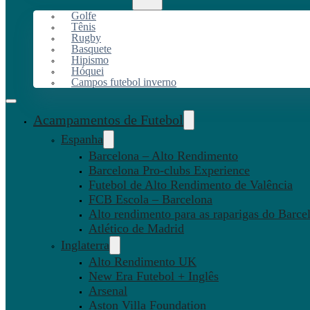
Golfe
Tênis
Rugby
Basquete
Hipismo
Hóquei
Campos futebol inverno
Acampamentos de Futebol
Espanha
Barcelona – Alto Rendimento
Barcelona Pro-clubs Experience
Futebol de Alto Rendimento de Valência
FCB Escola – Barcelona
Alto rendimento para as raparigas do Barce
Atlético de Madrid
Inglaterra
Alto Rendimento UK
New Era Futebol + Inglês
Arsenal
Aston Villa Foundation