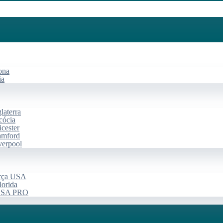
ona
ia
laterra
cócia
cester
amford
verpool
arça USA
lorida
 USA PRO