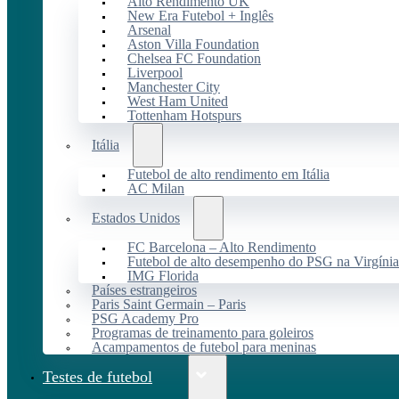
Alto Rendimento UK
New Era Futebol + Inglês
Arsenal
Aston Villa Foundation
Chelsea FC Foundation
Liverpool
Manchester City
West Ham United
Tottenham Hotspurs
Itália
Futebol de alto rendimento em Itália
AC Milan
Estados Unidos
FC Barcelona – Alto Rendimento
Futebol de alto desempenho do PSG na Virgínia
IMG Florida
Países estrangeiros
Paris Saint Germain – Paris
PSG Academy Pro
Programas de treinamento para goleiros
Acampamentos de futebol para meninas
Testes de futebol