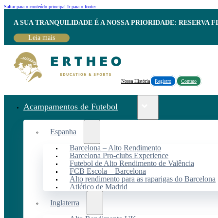
Saltar para o conteúdo principal
Ir para o footer
A SUA TRANQUILIDADE É A NOSSA PRIORIDADE: RESERVA 
Leia mais
Nossa História
Registro
Contato
Acampamentos de Futebol
Espanha
Barcelona – Alto Rendimento
Barcelona Pro-clubs Experience
Futebol de Alto Rendimento de Valência
FCB Escola – Barcelona
Alto rendimento para as raparigas do Barcelona
Atlético de Madrid
Inglaterra