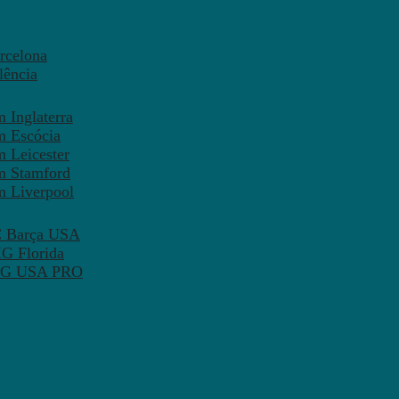
rcelona
lência
 Inglaterra
m Escócia
 Leicester
m Stamford
m Liverpool
FC Barça USA
MG Florida
 PSG USA PRO