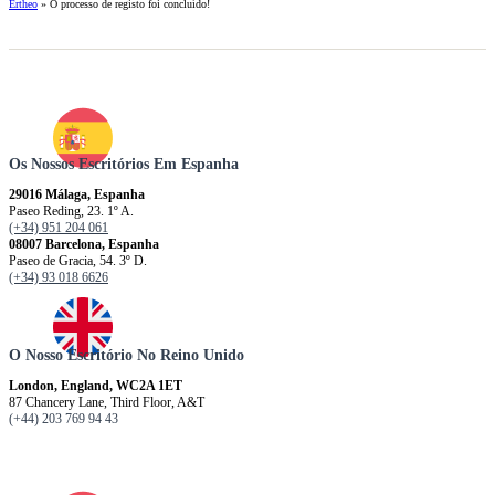
Ertheo
»
O processo de registo foi concluído!
Os Nossos Escritórios Em Espanha
29016 Málaga, Espanha
Paseo Reding, 23. 1º A.
(+34) 951 204 061
08007 Barcelona, ​​​​​Espanha
Paseo de Gracia, 54. 3º D.
(+34) 93 018 6626
O Nosso Escritório No Reino Unido
London, England, WC2A 1ET
87 Chancery Lane, Third Floor, A&T
(+44) 203 769 94 43