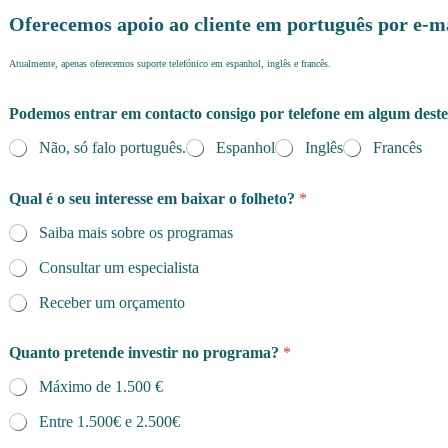
l
Oferecemos apoio ao cliente em português por e-m
g
u
Atualmente, apenas oferecemos suporte telefónico em espanhol, inglês e francês.
m
a
a
Podemos entrar em contacto consigo por telefone em algum deste
l
Não, só falo português.
Espanhol
Inglês
Francês
g
u
m
Qual é o seu interesse em baixar o folheto?
*
a
E
Saiba mais sobre os programas
n
d
Consultar um especialista
e
Receber um orçamento
r
e
ç
Quanto pretende investir no programa?
*
o
Máximo de 1.500 €
Entre 1.500€ e 2.500€