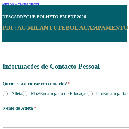
Saltar para o conteúdo principal
DESCARREGUE
FOLHETO EM PDF 2026
PDF: AC MILAN FUTEBOL ACAMPAMENTO 
Informações de Contacto Pessoal
c
Quem está a entrar em contacto?
*
o
n
Atleta
Mãe/Encarregado de Educação
Pai/Encarregado 
t
a
c
Nome do Atleta
*
t
o
?
e