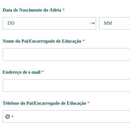
e
Data de Nascimento do Atleta
*
-
m
a
i
l
Nome do Pai/Encarregado de Educação
*
Endereço de e-mail
*
Telefone do Pai/Encarregado de Educação
*