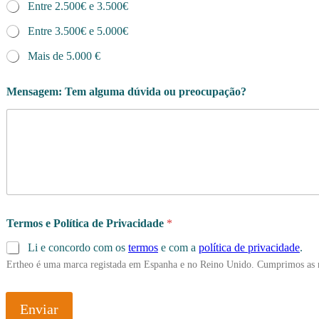
Entre 2.500€ e 3.500€
Entre 3.500€ e 5.000€
Mais de 5.000 €
I
Mensagem: Tem alguma dúvida ou preocupação?
d
i
o
m
a
o
Termos e Política de Privacidade
*
Li e concordo com os
termos
e com a
política de privacidade
.
Ertheo é uma marca registada em Espanha e no Reino Unido. Cumprimos as 
Enviar