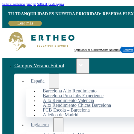
Saltar al contenido principal
Saltar al pie de página
TU TRANQUILIDAD ES NUESTRA PRIORIDAD: RESERVA FLEX
Leer más
Opiniones de Clientes
Sobre Nosotros
Reservar
Campus Verano Fútbol
España
Barcelona Alto Rendimiento
Barcelona Pro-clubs Experience
Alto Rendimiento Valencia
Alto Rendimiento Chicas Barcelona
FCB Escola – Barcelona
Atlético de Madrid
Inglaterra