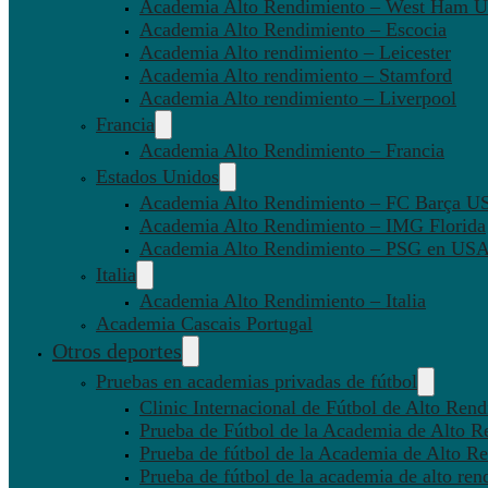
Academia Alto Rendimiento – West Ham U
Academia Alto Rendimiento – Escocia
Academia Alto rendimiento – Leicester
Academia Alto rendimiento – Stamford
Academia Alto rendimiento – Liverpool
Francia
Academia Alto Rendimiento – Francia
Estados Unidos
Academia Alto Rendimiento – FC Barça U
Academia Alto Rendimiento – IMG Florida
Academia Alto Rendimiento – PSG en US
Italia
Academia Alto Rendimiento – Italia
Academia Cascais Portugal
Otros deportes
Pruebas en academias privadas de fútbol
Clinic Internacional de Fútbol de Alto Ren
Prueba de Fútbol de la Academia de Alto R
Prueba de fútbol de la Academia de Alto Re
Prueba de fútbol de la academia de alto ren