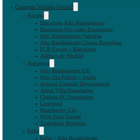
Campus Verano Fútbol
España
Barcelona Alto Rendimiento
Barcelona Pro-clubs Experience
Alto Rendimiento Valencia
Alto Rendimiento Chicas Barcelona
FCB Escola – Barcelona
Atlético de Madrid
Inglaterra
Alto Rendimiento UK
New Era Fútbol + Inglés
Arsenal Football Development
Aston Villa Foundation
Chelsea FC Foundation
Liverpool
Manchester City
West Ham United
Tottenham Hotspurs
Italia
Italia – Alto Rendimiento