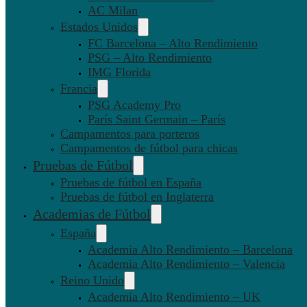
AC Milan
Estados Unidos
FC Barcelona – Alto Rendimiento
PSG – Alto Rendimiento
IMG Florida
Francia
PSG Academy Pro
París Saint Germain – París
Campamentos para porteros
Campamentos de fútbol para chicas
Pruebas de Fútbol
Pruebas de fútbol en España
Pruebas de fútbol en Inglaterra
Academias de Fútbol
España
Academia Alto Rendimiento – Barcelona
Academia Alto Rendimiento – Valencia
Reino Unido
Academia Alto Rendimiento – UK