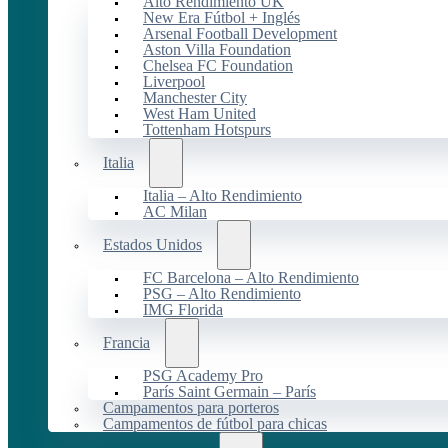
Alto Rendimiento UK
New Era Fútbol + Inglés
Arsenal Football Development
Aston Villa Foundation
Chelsea FC Foundation
Liverpool
Manchester City
West Ham United
Tottenham Hotspurs
Italia
Italia – Alto Rendimiento
AC Milan
Estados Unidos
FC Barcelona – Alto Rendimiento
PSG – Alto Rendimiento
IMG Florida
Francia
PSG Academy Pro
París Saint Germain – París
Campamentos para porteros
Campamentos de fútbol para chicas