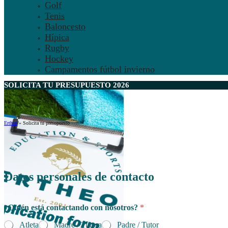
Golf
Tenis
Baloncesto
Hípica
Rugby
Hockey
Campamentos fútbol invierno
SOLICITA TU
PRESUPUESTO
2026
Ertheo
»
Solicita tu presupuesto
Datos personales de contacto
¿Quién está contactando con nosotros?
*
Atleta
Madre / Tutora
Padre / Tutor