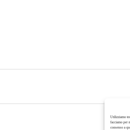
Utilizziamo te
facciamo per m
consenso a que