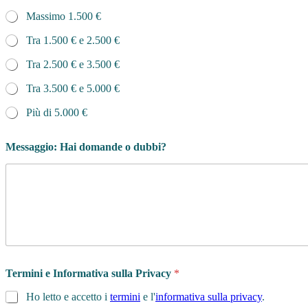
Massimo 1.500 €
Tra 1.500 € e 2.500 €
Tra 2.500 € e 3.500 €
Tra 3.500 € e 5.000 €
Più di 5.000 €
v
Messaggio: Hai domande o dubbi?
o
l
a
n
t
i
n
o
?
*
Termini e Informativa sulla Privacy
*
t
e
Ho letto e accetto i
termini
e l'
informativa sulla privacy
.
l